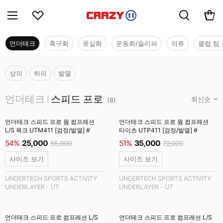
언더테크
축구화
풋살화
운동화/슬리퍼
의류
클럽 팀 
상의
하의
발열
언더테크
언더테크
스피드 프로
|
(
8
)
언더테크 스피드 프로 웜 컴프레션
언더테크 스피드 프로 웜 컴프레션
L/S 목크 UTM411 [검정/발열] #
타이츠 UTP411 [검정/발열] #
54%
25,000
51%
35,000
55,000
72,000
사이즈 보기
사이즈 보기
UNDERTECH SPORTS ACTIVITY
UNDERTECH SPORTS ACTIVITY
UNDERLAYER - UT
UNDERLAYER - UT
언더테크 스피드 프로 컴프레션 L/S
언더테크 스피드 프로 컴프레션 L/S