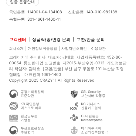
입금 은행안내
국민은행
114001-04-134108
신한은행
140-010-982138
농협은행
301-1661-1460-11
고객센터
|
상품/배송/변경 문의
|
교환/반품 문의
|
|
|
회사소개
개인정보취급방침
사업자번호확인
이용약관
크레이지11 주식회사 대표자: 김태효 사업자등록번호: 452-86-
00054 통신판매업 신고번호: 제2015-부산수영-0312 개인정보관
리 책임자: 김태효 [교환/반품] 부산 남구 우암로 191 부산남 직영
집배점 대표전화 1661-1460
Copyright 2025 CRAZY11 All Rights Reserved.
공정거래위원회
SSL Security
표준약관
보안서버 작동중
KB 국민은행
KG 이니시스
에스크로 이체
신용카드결제
현금영수증
CJ대한통운
가맹점
Koreaexpress
부산보호관찰소
마리아수녀회
후원협약
소년의집후원협약