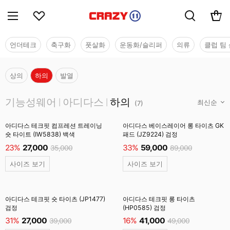
언더테크
축구화
풋살화
운동화/슬리퍼
의류
클럽 팀 
상의
하의
발열
기능성웨어
기능성웨어
아디다스
하의
|
|
(
7
)
아디다스 테크핏 컴프레션 트레이닝
아디다스 베이스레이어 롱 타이츠 GK
숏 타이트 (IW5838) 백색
패드 (JZ9224) 검정
23%
27,000
33%
59,000
35,000
89,000
사이즈 보기
사이즈 보기
아디다스 테크핏 숏 타이츠 (JP1477)
아디다스 테크핏 롱 타이츠
검정
(HP0585) 검정
31%
27,000
16%
41,000
39,000
49,000