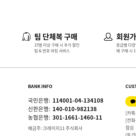
팀 단체복 구매
회원
15벌 이상 구매 시 추가 할인
등급별 다양
팀 & 번호 마킹 서비스
매 구매 시 
BANK INFO
CUS
국민은행:
114001-04-134108
신한은행:
140-010-982138
[카톡상
농협은행:
301-1661-1460-11
[전화상
점심 1
예금주: 크레이지11 주식회사
(토/