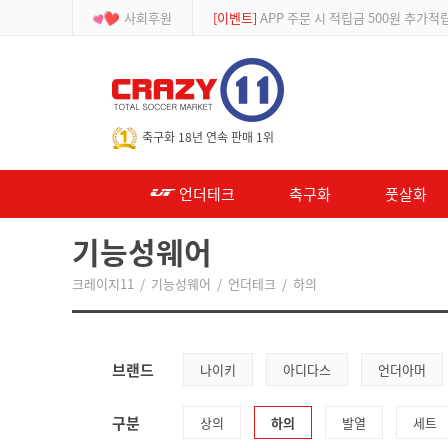
사회후원
[이벤트]
APP 주문 시 적립금 500원 추가적
-->
축구화 18년 연속 판매 1위
언더테크
축구화
풋살화
기능성웨어
크레이지11
/
기능성웨어
/
언더테크
/
하의
브랜드
나이키
아디다스
언더아머
구분
상의
하의
발열
세트