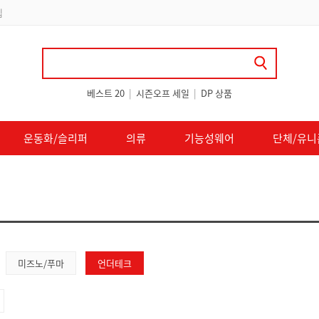
립
베스트 20
|
시즌오프 세일
|
DP 상품
운동화/슬리퍼
의류
기능성웨어
단체/유니
미즈노/푸마
언더테크