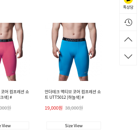
톡상담
 코어 컴프레션 쇼
언더테크 액티브 코어 컴프레션 쇼
핑크색] #
트 UTT5012 [하늘색] #
,000원
19,000원
38,000원
e View
Size View