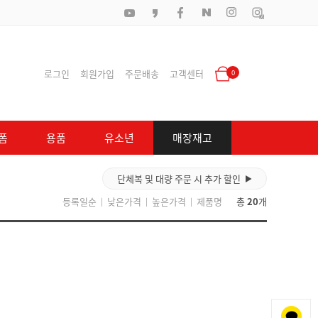
로그인
회원가입
주문배송
고객센터
0
폼
용품
유소년
매장재고
단체복 및 대량 주문 시 추가 할인
▶
등록일순
낮은가격
높은가격
제품명
총
20
개
|
|
|