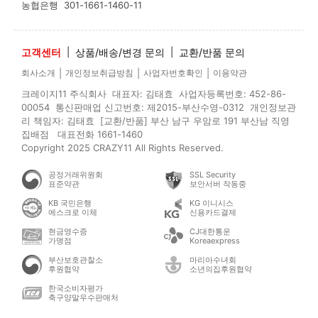
농협은행
301-1661-1460-11
고객센터
|
상품/배송/변경 문의
|
교환/반품 문의
|
|
|
회사소개
개인정보취급방침
사업자번호확인
이용약관
크레이지11 주식회사 대표자: 김태효 사업자등록번호: 452-86-
00054 통신판매업 신고번호: 제2015-부산수영-0312 개인정보관
리 책임자: 김태효 [교환/반품] 부산 남구 우암로 191 부산남 직영
집배점 대표전화 1661-1460
Copyright 2025 CRAZY11 All Rights Reserved.
공정거래위원회
SSL Security
표준약관
보안서버 작동중
KB 국민은행
KG 이니시스
에스크로 이체
신용카드결제
현금영수증
CJ대한통운
가맹점
Koreaexpress
부산보호관찰소
마리아수녀회
후원협약
소년의집후원협약
한국소비자평가
축구양말우수판매처