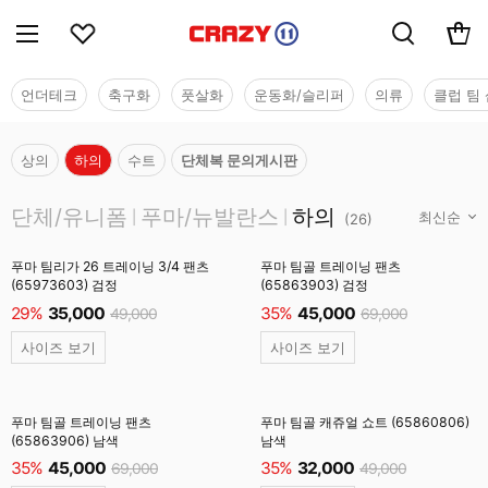
언더테크
축구화
풋살화
운동화/슬리퍼
의류
클럽 팀 
상의
하의
수트
단체복 문의게시판
단체/유니폼
단체/유니폼
푸마/뉴발란스
하의
|
|
(
26
)
푸마 팀리가 26 트레이닝 3/4 팬츠
푸마 팀골 트레이닝 팬츠
(65973603) 검정
(65863903) 검정
29%
35,000
35%
45,000
49,000
69,000
사이즈 보기
사이즈 보기
푸마 팀골 트레이닝 팬츠
푸마 팀골 캐쥬얼 쇼트 (65860806)
(65863906) 남색
남색
35%
45,000
35%
32,000
69,000
49,000