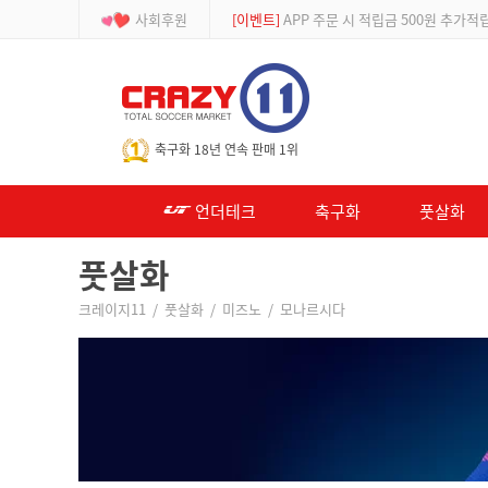
사회후원
[이벤트]
APP 주문 시 적립금 500원 추가적
-->
축구화 18년 연속 판매 1위
언더테크
축구화
풋살화
풋살화
크레이지11
/
풋살화
/
미즈노
/
모나르시다