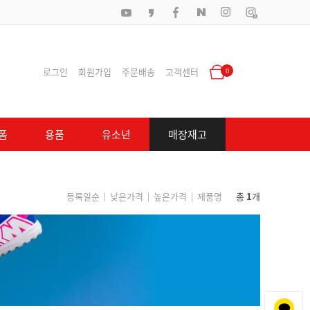
로그인
회원가입
주문배송
고객센터
0
폼
용품
유소년
매장재고
등록일순
낮은가격
높은가격
제품명
총
1
개
|
|
|