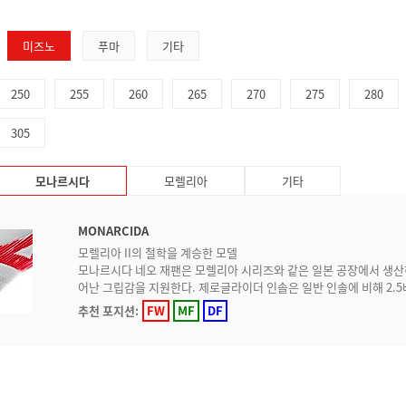
미즈노
푸마
기타
250
255
260
265
270
275
280
305
모나르시다
모렐리아
기타
MONARCIDA
모렐리아 II의 철학을 계승한 모델
모나르시다 네오 재팬은 모렐리아 시리즈와 같은 일본 공장에서 생산하
어난 그립감을 지원한다. 제로글라이더 인솔은 일반 인솔에 비해 2.
추천 포지션:
FW
MF
DF