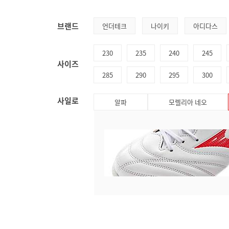
브랜드
언더테크
나이키
아디다스
230
235
240
245
사이즈
285
290
295
300
사일로
알파
모렐리아 네오