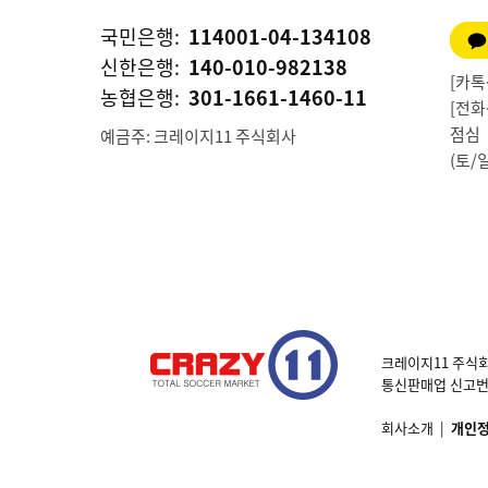
국민은행:
114001-04-134108
신한은행:
140-010-982138
[카톡상
농협은행:
301-1661-1460-11
[전화상
점심 1
예금주: 크레이지11 주식회사
(토/
크레이지11 주식회
통신판매업 신고번호 제
회사소개
|
개인