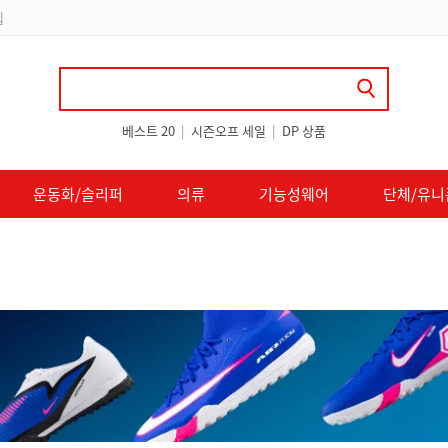
립
베스트 20
|
시즌오프 세일
|
DP 상품
운동화/슬리퍼
의류
기능성웨어
단체/유니