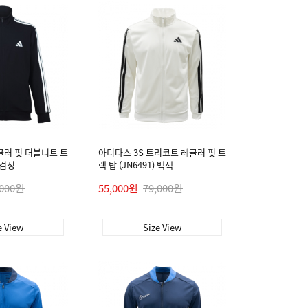
귤러 핏 더블니트 트
아디다스 3S 트리코트 레귤러 핏 트
) 검정
랙 탑 (JN6491) 백색
,000원
55,000원
79,000원
e View
Size View