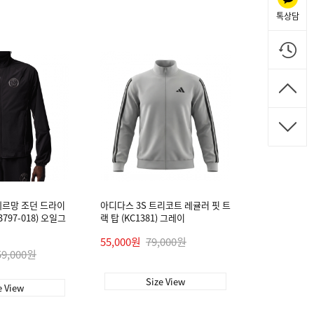
톡상담
제르망 조던 드라이
아디다스 3S 트리코트 레귤러 핏 트
3797-018) 오일그
랙 탑 (KC1381) 그레이
55,000원
79,000원
59,000원
Size View
e View