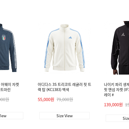
 어웨이 자켓
아디다스 3S 트리코트 레귤러 핏 트
나이키 파리 생
나이트마린
랙 탑 (KC1383) 백색
핏 앤섬 자켓 (IF
레이 #
000원
55,000원
79,000원
139,000원
1
View
Size View
Siz