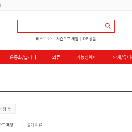
립
베스트 20
|
시즌오프 세일
|
DP 상품
운동화/슬리퍼
의류
기능성웨어
단체/유니
 팀 샵
하프 패딩
동계 의류