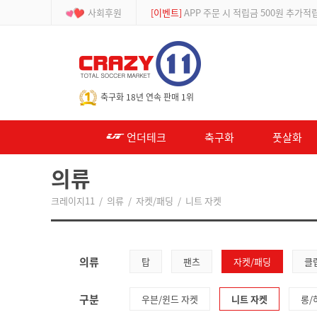
사회후원
[이벤트]
APP 주문 시 적립금 500원 추가적
-->
축구화 18년 연속 판매 1위
언더테크
축구화
풋살화
의류
크레이지11
/
의류
/
자켓/패딩
/
니트 자켓
의류
탑
팬츠
자켓/패딩
클럽
구분
우븐/윈드 자켓
니트 자켓
롱/