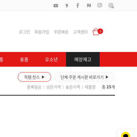
로그인
회원가입
주문배송
고객센터
0
폼
용품
유소년
매장재고
득템 찬스
단체 주문 게시판 바로가기
▶
▶
등록일순
낮은가격
높은가격
제품명
총
25
개
|
|
|