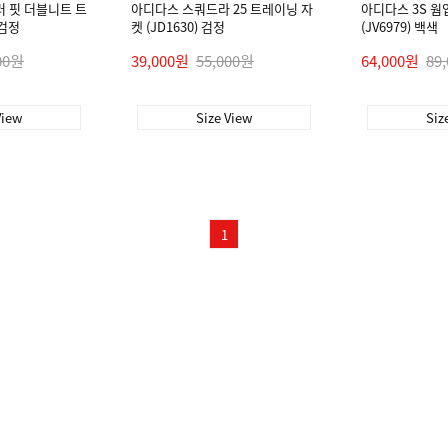
러 핏 더블니트 트
아디다스 스쿼드라 25 트레이닝 자
아디다스 3S 웜업
 검정
켓 (JD1630) 검정
(JV6979) 백색
00원
39,000원
55,000원
64,000원
89
View
Size View
Siz
1