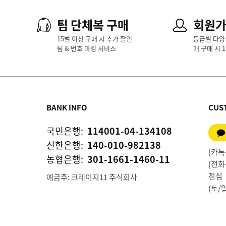
팀 단체복 구매
회원
15벌 이상 구매 시 추가 할인
등급별 다양
팀 & 번호 마킹 서비스
매 구매 시 
BANK INFO
CUS
국민은행:
114001-04-134108
신한은행:
140-010-982138
[카톡상
농협은행:
301-1661-1460-11
[전화상
점심 1
예금주: 크레이지11 주식회사
(토/