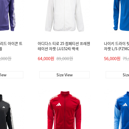
리드 아이콘 트
아디다스 티로 25 컴페티션 프레젠
나이키 드라이 핏
퍼플
테이션 자켓 (JJ1524) 백색
자켓 L/S (FZ98
,000원
64,000원
89,000원
56,000원
75
View
Size View
Siz