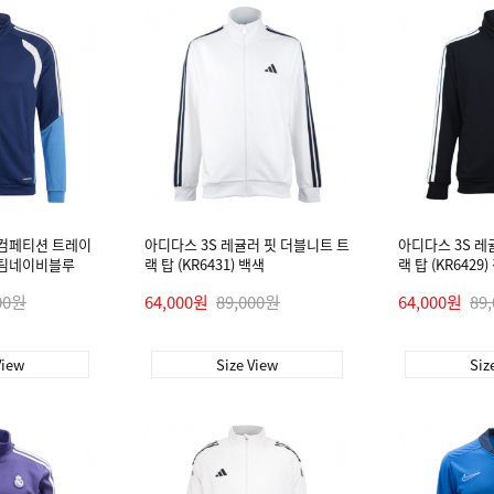
 컴페티션 트레이
아디다스 3S 레귤러 핏 더블니트 트
아디다스 3S 레
5) 팀네이비블루
랙 탑 (KR6431) 백색
랙 탑 (KR6429
00원
64,000원
89,000원
64,000원
89
View
Size View
Siz