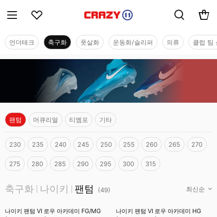
언더테크
축구화
풋살화
운동화/슬리퍼
의류
클럽 팀 
팬텀
머큐리얼
티엠포
기타
230
235
240
245
250
255
260
265
270
275
280
285
290
295
300
315
축구화
축구화
나이키
팬텀
|
|
(
49
)
나이키 팬텀 VI 로우 아카데미 FG/MG
나이키 팬텀 VI 로우 아카데미 HG