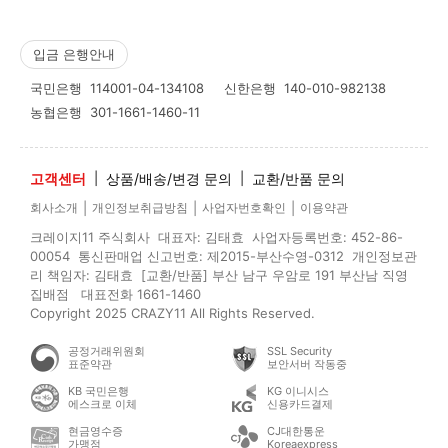
입금 은행안내
국민은행
114001-04-134108
신한은행
140-010-982138
농협은행
301-1661-1460-11
고객센터
|
상품/배송/변경 문의
|
교환/반품 문의
|
|
|
회사소개
개인정보취급방침
사업자번호확인
이용약관
크레이지11 주식회사 대표자: 김태효 사업자등록번호: 452-86-
00054 통신판매업 신고번호: 제2015-부산수영-0312 개인정보관
리 책임자: 김태효 [교환/반품] 부산 남구 우암로 191 부산남 직영
집배점 대표전화 1661-1460
Copyright 2025 CRAZY11 All Rights Reserved.
공정거래위원회
SSL Security
표준약관
보안서버 작동중
KB 국민은행
KG 이니시스
에스크로 이체
신용카드결제
현금영수증
CJ대한통운
가맹점
Koreaexpress