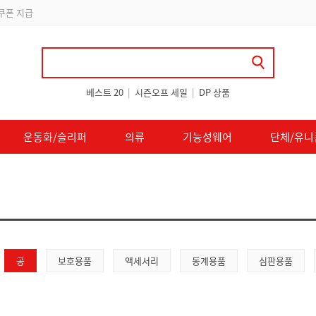
 쿠폰 지급
베스트 20
|
시즌오프 세일
|
DP 상품
운동화/슬리퍼
의류
기능성웨어
단체/유니
공
보호용품
액세서리
동계용품
심판용품