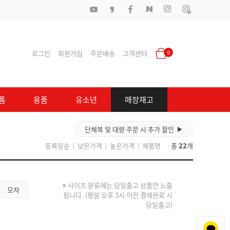
로그인
회원가입
주문배송
고객센터
0
폼
용품
유소년
매장재고
단체복 및 대량 주문 시 추가 할인
▶
등록일순
낮은가격
높은가격
제품명
총
22
개
|
|
|
※ 사이즈 분류에는 당일출고 상품만 노출
모자
됩니다. (평일 오후 3시 이전 결제완료 시
당일출고)