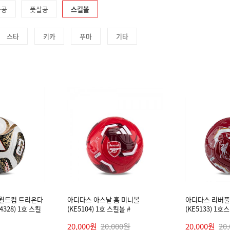
구공
풋살공
스킬볼
스타
키카
푸마
기타
6 월드컵 트리온다
아디다스 아스날 홈 미니볼
아디다스 리버풀
328) 1호 스킬
(KE5104) 1호 스킬볼 #
(KE5133) 1호
20,000원
20,000원
20,000원
20