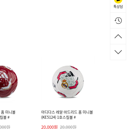
톡상담
 홈 미니볼
아디다스 레알 마드리드 홈 미니볼
스킬볼 #
(KE5124) 1호스킬볼 #
,000원
20,000원
20,000원