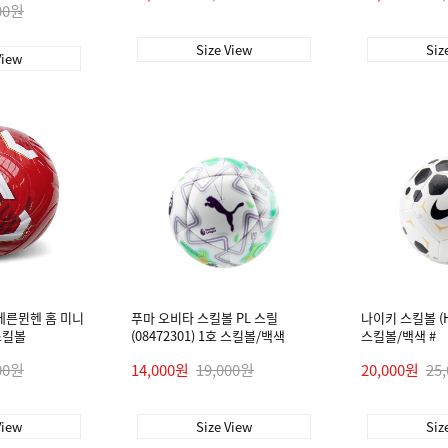
00원
Size View
Siz
View
에른뮌헨 홈 미니
푸마 오비타 스킬볼 PL 스릴
나이키 스킬볼 (HV
호스킬볼
(08472301) 1호 스킬볼/백색
스킬볼/백색 #
00원
14,000원
19,000원
20,000원
25
View
Size View
Siz