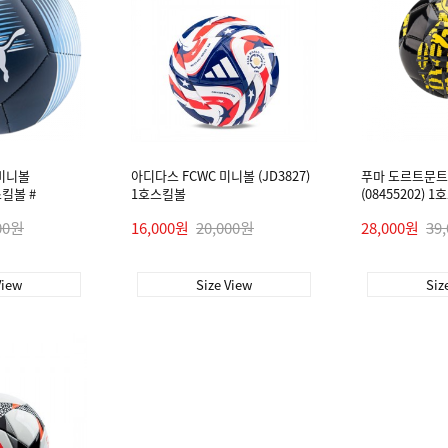
 미니볼
아디다스 FCWC 미니볼 (JD3827)
푸마 도르트문트
 스킬볼 #
1호스킬볼
(08455202)
00원
16,000원
20,000원
28,000원
39
View
Size View
Siz