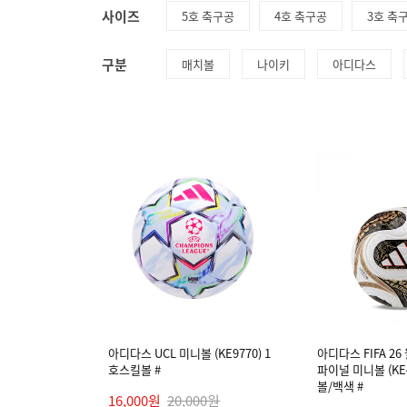
사이즈
5호 축구공
4호 축구공
3호 축
구분
매치볼
나이키
아디다스
아디다스 UCL 미니볼 (KE9770) 1
아디다스 FIFA 2
호스킬볼 #
파이널 미니볼 (KE4
볼/백색 #
16,000원
20,000원