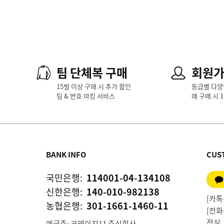
팀 단체복 구매
회원
15벌 이상 구매 시 추가 할인
등급별 다양
팀 & 번호 마킹 서비스
매 구매 시 
BANK INFO
CUS
국민은행:
114001-04-134108
신한은행:
140-010-982138
[카톡상
농협은행:
301-1661-1460-11
[전화상
점심 1
예금주: 크레이지11 주식회사