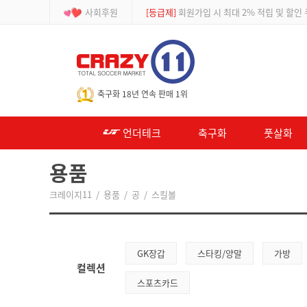
사회후원
[등급제]
회원가입 시 최대 2% 적립 및 할인
-->
축구화 18년 연속 판매 1위
언더테크
축구화
풋살화
용품
크레이지11
/
용품
/
공
/
스킬볼
GK장갑
스타킹/양말
가방
컬렉션
스포츠카드