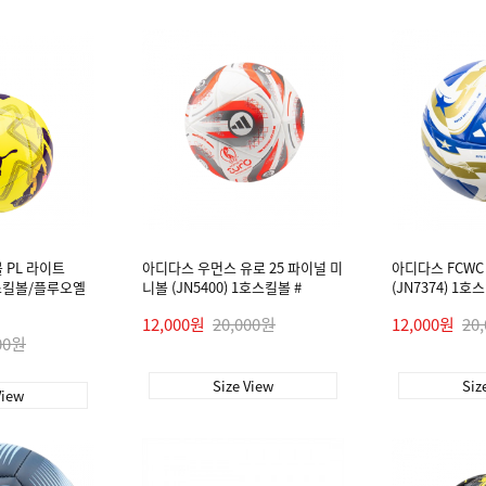
 PL 라이트
아디다스 우먼스 유로 25 파이널 미
아디다스 FCWC
호 스킬볼/플루오옐
니볼 (JN5400) 1호스킬볼 #
(JN7374) 1호
12,000원
20,000원
12,000원
20
00원
Size View
Siz
View