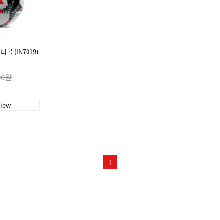
볼 (IN7019)
00원
View
1