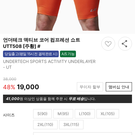
언더테크 액티브 코어 컴프레션 쇼트
UTT508 [주황] #
A/S 가능
당일출고(평일 15시전 결제완료 시)
가능
UNDERTECH SPORTS ACTIVITY UNDERLAYER
- UT
38,000
19,000
48%
무이자 할부
맴버십 안내
41,000
원 이상인 상품을 함께 주문 시
무료 배송
입니다.
S(90)
M(95)
L(100)
XL(105)
사이즈
2XL(110)
3XL(115)