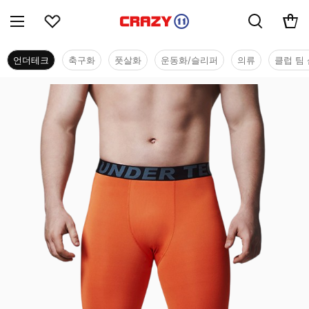
언더테크
축구화
풋살화
운동화/슬리퍼
의류
클럽 팀 
언더테크