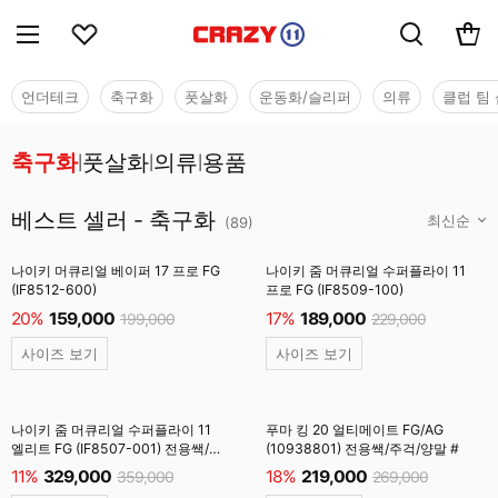
언더테크
축구화
풋살화
운동화/슬리퍼
의류
클럽 팀 
축구화
풋살화
의류
용품
|
|
|
베스트 셀러 - 축구화
베스트 셀러 - 축구화
(
89
)
나이키 머큐리얼 베이퍼 17 프로 FG
나이키 줌 머큐리얼 수퍼플라이 11
(IF8512-600)
프로 FG (IF8509-100)
20%
159,000
17%
189,000
199,000
229,000
사이즈 보기
사이즈 보기
나이키 줌 머큐리얼 수퍼플라이 11
푸마 킹 20 얼티메이트 FG/AG
엘리트 FG (IF8507-001) 전용쌕/
(10938801) 전용쌕/주걱/양말 #
인솔/주걱/양말 #
11%
329,000
18%
219,000
359,000
269,000