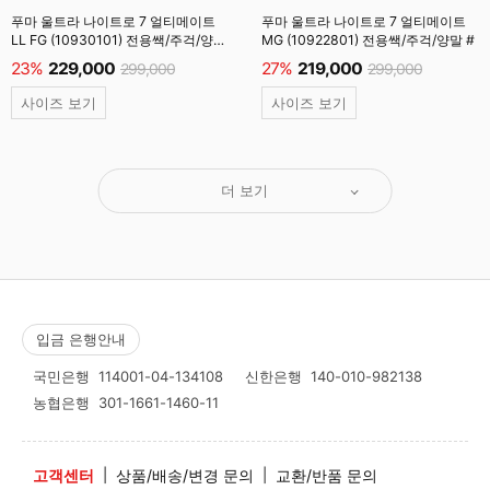
푸마 울트라 나이트로 7 얼티메이트
푸마 울트라 나이트로 7 얼티메이트
LL FG (10930101) 전용쌕/주걱/양말
MG (10922801) 전용쌕/주걱/양말 #
#
23%
229,000
27%
219,000
299,000
299,000
사이즈 보기
사이즈 보기
더 보기
입금 은행안내
국민은행
114001-04-134108
신한은행
140-010-982138
농협은행
301-1661-1460-11
고객센터
|
상품/배송/변경 문의
|
교환/반품 문의