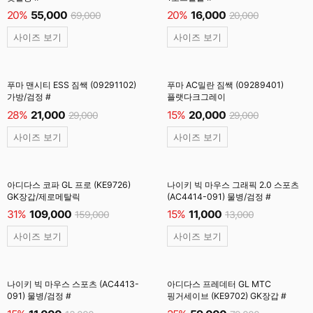
20%
55,000
20%
16,000
69,000
20,000
사이즈 보기
사이즈 보기
푸마 맨시티 ESS 짐쌕 (09291102)
푸마 AC밀란 짐쌕 (09289401)
가방/검정 #
플랫다크그레이
28%
21,000
15%
20,000
29,000
29,000
사이즈 보기
사이즈 보기
아디다스 코파 GL 프로 (KE9726)
나이키 빅 마우스 그래픽 2.0 스포츠
GK장갑/제로메탈릭
(AC4414-091) 물병/검정 #
31%
109,000
15%
11,000
159,000
13,000
사이즈 보기
사이즈 보기
나이키 빅 마우스 스포츠 (AC4413-
아디다스 프레데터 GL MTC
091) 물병/검정 #
핑거세이브 (KE9702) GK장갑 #