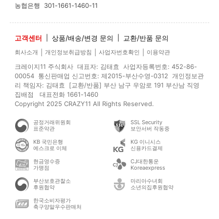
농협은행
301-1661-1460-11
고객센터
|
상품/배송/변경 문의
|
교환/반품 문의
|
|
|
회사소개
개인정보취급방침
사업자번호확인
이용약관
크레이지11 주식회사 대표자: 김태효 사업자등록번호: 452-86-
00054 통신판매업 신고번호: 제2015-부산수영-0312 개인정보관
리 책임자: 김태효 [교환/반품] 부산 남구 우암로 191 부산남 직영
집배점 대표전화 1661-1460
Copyright 2025 CRAZY11 All Rights Reserved.
공정거래위원회
SSL Security
표준약관
보안서버 작동중
KB 국민은행
KG 이니시스
에스크로 이체
신용카드결제
현금영수증
CJ대한통운
가맹점
Koreaexpress
부산보호관찰소
마리아수녀회
후원협약
소년의집후원협약
한국소비자평가
축구양말우수판매처