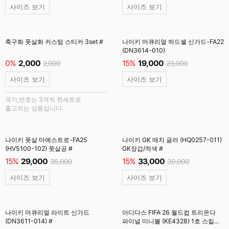
사이즈 보기
사이즈 보기
축구화 풋살화 커스텀 스티커 3set #
나이키 머큐리얼 하드쉘 신가드-FA22
(DN3614-010)
0%
2,000
15%
19,000
2,000
23,000
사이즈 보기
사이즈 보기
국기,번호는 3개씩 한세트로
출고되는 상품입니다.
나이키 풋살 마에스트로-FA25
나이키 GK 매치 글러 (HQ0257-011)
(HV5100-102) 풋살공 #
GK장갑/적색 #
15%
29,000
15%
33,000
35,000
39,000
사이즈 보기
사이즈 보기
나이키 머큐리얼 라이트 신가드
아디다스 FIFA 26 월드컵 트리온다
(DN3611-014) #
파이널 미니볼 (KE4328) 1호 스킬볼/