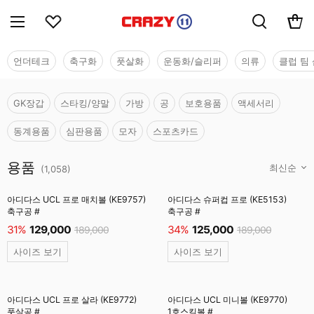
언더테크
축구화
풋살화
운동화/슬리퍼
의류
클럽 팀 
GK장갑
스타킹/양말
가방
공
보호용품
액세서리
동계용품
심판용품
모자
스포츠카드
용품
용품
(
1,058
)
아디다스 UCL 프로 매치볼 (KE9757)
아디다스 슈퍼컵 프로 (KE5153)
축구공 #
축구공 #
31%
129,000
34%
125,000
189,000
189,000
사이즈 보기
사이즈 보기
아디다스 UCL 프로 살라 (KE9772)
아디다스 UCL 미니볼 (KE9770)
풋살공 #
1호스킬볼 #