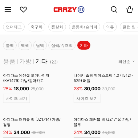
언더테크
축구화
풋살화
운동화/슬리퍼
의류
클럽 팀 
볼백
백팩
팀백
짐쌕/슈즈백
기타
용품
용품
가방
기타
|
|
(
23
)
아디다스 에센셜 오거나이저
나이키 슬림 웨이스트팩 4.0 (II5121-
(KA1479) 가방/원더카고
529) 퍼플
28%
18,000
23%
30,000
25,000
39,000
사이즈 보기
사이즈 보기
아디다스 패커블 백 (JZ1714) 가방/
아디다스 패커블 백 (JZ1715) 가방/
검정
블루
24%
34,000
24%
34,000
45,000
45,000