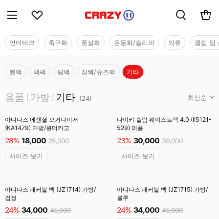
언더테크
축구화
풋살화
운동화/슬리퍼
의류
클럽 팀 
볼백
백팩
팀백
짐쌕/슈즈백
기타
용품
용품
가방
기타
|
|
(
24
)
아디다스 에센셜 오거나이저
나이키 슬림 웨이스트팩 4.0 (II5121-
(KA1479) 가방/원더카고
529) 퍼플
28%
18,000
23%
30,000
25,000
39,000
사이즈 보기
사이즈 보기
아디다스 패커블 백 (JZ1714) 가방/
아디다스 패커블 백 (JZ1715) 가방/
검정
블루
24%
34,000
24%
34,000
45,000
45,000