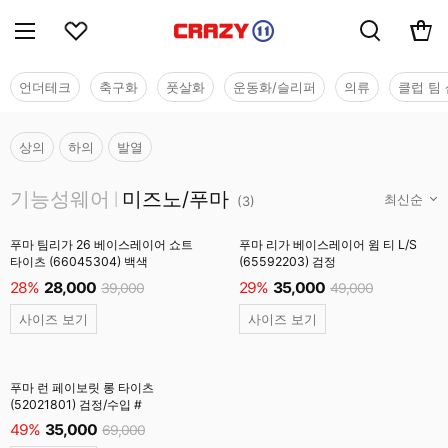
언더테크
축구화
풋살화
운동화/슬리퍼
의류
클럽 팀 
상의
하의
발열
기능성웨어
기능성웨어
미즈노/푸마
|
(
3
)
푸마 팀리가 26 베이스레이어 쇼트
푸마 리가 베이스레이어 윔 티 L/S
타이츠 (66045304) 백색
(65592203) 검정
28%
28,000
29%
35,000
39,000
49,000
사이즈 보기
사이즈 보기
푸마 런 페이보릿 롱 타이츠
(52021801) 검정/수입 #
49%
35,000
69,000