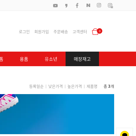
로그인
회원가입
주문배송
고객센터
0
폼
용품
유소년
매장재고
등록일순
낮은가격
높은가격
제품명
총
3
개
|
|
|