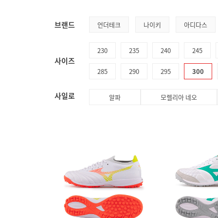
브랜드
언더테크
나이키
아디다스
230
235
240
245
사이즈
285
290
295
300
사일로
알파
모렐리아 네오