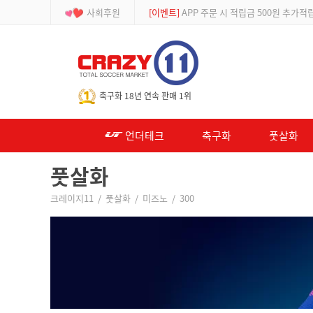
사회후원
[이벤트]
APP 주문 시 적립금 500원 추가적
-->
축구화 18년 연속 판매 1위
언더테크
축구화
풋살화
풋살화
크레이지11
/
풋살화
/
미즈노
/
300