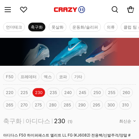
언더테크
축구화
풋살화
운동화/슬리퍼
의류
클럽 팀 
F50
프레데터
엑스
코파
기타
220
225
230
235
240
245
250
255
260
265
270
275
280
285
290
295
300
310
축구화
축구화
아디다스
230
|
|
(
1
)
아디다스 F50 하이퍼패스트 엘리트 LL FG (KJ6082) 전용쌕/신발주걱/양말 #