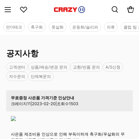
언더테크
축구화
풋살화
운동화/슬리퍼
의류
클럽 팀 
공지사항
고객센터
상품/배송/변경 문의
교환/반품 문의
A/S신청
자수문의
단체복문의
무료증정 사은품 가격기준 인상안내
크레이지11
|
2023-02-20
|
조회수
1503
사은품 제조비용 인상으로 인해 부득이하게 축구화/푸살화의 무