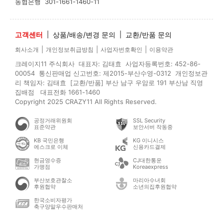
농협은행
301-1661-1460-11
고객센터
|
상품/배송/변경 문의
|
교환/반품 문의
|
|
|
회사소개
개인정보취급방침
사업자번호확인
이용약관
크레이지11 주식회사 대표자: 김태효 사업자등록번호: 452-86-
00054 통신판매업 신고번호: 제2015-부산수영-0312 개인정보관
리 책임자: 김태효 [교환/반품] 부산 남구 우암로 191 부산남 직영
집배점 대표전화 1661-1460
Copyright 2025 CRAZY11 All Rights Reserved.
공정거래위원회
SSL Security
표준약관
보안서버 작동중
KB 국민은행
KG 이니시스
에스크로 이체
신용카드결제
현금영수증
CJ대한통운
가맹점
Koreaexpress
부산보호관찰소
마리아수녀회
후원협약
소년의집후원협약
한국소비자평가
축구양말우수판매처