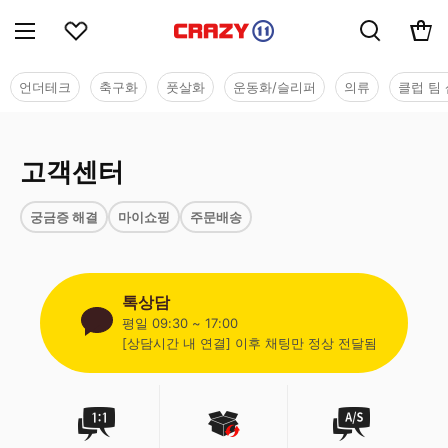
언더테크
축구화
풋살화
운동화/슬리퍼
의류
클럽 팀 
고객센터
궁금증 해결
마이쇼핑
주문배송
톡상담
평일 09:30 ~ 17:00
[상담시간 내 연결] 이후 채팅만 정상 전달됨