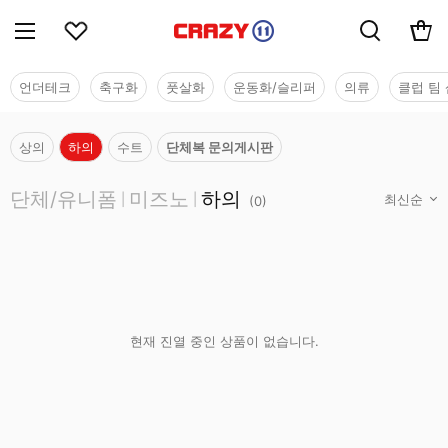
언더테크
축구화
풋살화
운동화/슬리퍼
의류
클럽 팀 
상의
하의
수트
단체복 문의게시판
단체/유니폼
단체/유니폼
미즈노
하의
|
|
(
0
)
현재 진열 중인 상품이 없습니다.