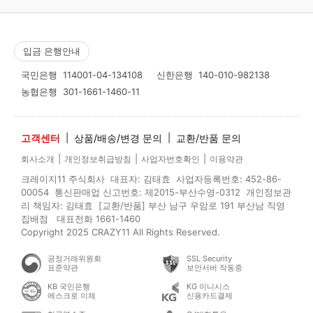
입금 은행안내
국민은행
114001-04-134108
신한은행
140-010-982138
농협은행
301-1661-1460-11
고객센터
|
상품/배송/변경 문의
|
교환/반품 문의
|
|
|
회사소개
개인정보취급방침
사업자번호확인
이용약관
크레이지11 주식회사 대표자: 김태효 사업자등록번호: 452-86-
00054 통신판매업 신고번호: 제2015-부산수영-0312 개인정보관
리 책임자: 김태효 [교환/반품] 부산 남구 우암로 191 부산남 직영
집배점 대표전화 1661-1460
Copyright 2025 CRAZY11 All Rights Reserved.
공정거래위원회
SSL Security
표준약관
보안서버 작동중
KB 국민은행
KG 이니시스
에스크로 이체
신용카드결제