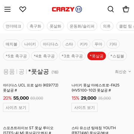
언더테크
축구화
풋살화
운동화/슬리퍼
의류
클럽 팀 
매치볼
나이키
아디다스
스타
키카
푸마
기타
*5호 축구공
*4호 축구공
*3호 축구공
*풋살공
*스킬볼
용품
용품
공
*풋살공
|
|
(
16
)
아디다스 UCL 프로 살라 (KE9772)
나이키 풋살 마에스트로-FA25
풋살공 #
(HV5100-102) 풋살공 #
20%
55,000
15%
29,000
69,000
35,000
사이즈 보기
사이즈 보기
스포츠트라이브 ST 풋살 루미오
스타 유소년 팅매칭 YOUTH
(STFS-4LM) 풋살공/오렌지 #
(FB724W) 풋살공/백색