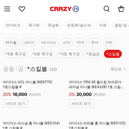
언더테크
축구화
풋살화
운동화/슬리퍼
의류
클럽 팀 
매치볼
나이키
아디다스
스타
키카
푸마
기타
*5호 축구공
*4호 축구공
*3호 축구공
*풋살공
*스킬볼
용품
용품
공
*스킬볼
|
|
(
22
)
아디다스 UCL 미니볼 (KE9770)
아디다스 FIFA 26 월드컵 트리온다
1호스킬볼 #
파이널 미니볼 (KE4328) 1호 스킬볼/
백색 #
20%
16,000
0%
20,000
20,000
20,000
사이즈 보기
사이즈 보기
아디다스 아스날 홈 미니볼 (KE5104)
아디다스 리버풀 홈 미니볼 (KE5133)
1호 스킬볼 #
1호스킬볼 #