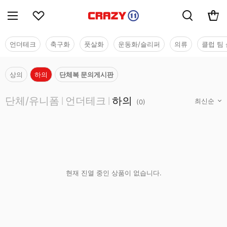
언더테크
축구화
풋살화
운동화/슬리퍼
의류
클럽 팀 
상의
하의
단체복 문의게시판
단체/유니폼
단체/유니폼
언더테크
하의
|
|
(
0
)
현재 진열 중인 상품이 없습니다.