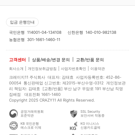
입금 은행안내
국민은행
114001-04-134108
신한은행
140-010-982138
농협은행
301-1661-1460-11
고객센터
|
상품/배송/변경 문의
|
교환/반품 문의
|
|
|
회사소개
개인정보취급방침
사업자번호확인
이용약관
크레이지11 주식회사 대표자: 김태효 사업자등록번호: 452-86-
00054 통신판매업 신고번호: 제2015-부산수영-0312 개인정보관
리 책임자: 김태효 [교환/반품] 부산 남구 우암로 191 부산남 직영
집배점 대표전화 1661-1460
Copyright 2025 CRAZY11 All Rights Reserved.
공정거래위원회
SSL Security
표준약관
보안서버 작동중
KB 국민은행
KG 이니시스
에스크로 이체
신용카드결제