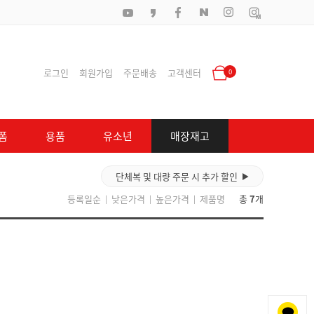
로그인
회원가입
주문배송
고객센터
0
폼
용품
유소년
매장재고
단체복 및 대량 주문 시 추가 할인
▶
등록일순
낮은가격
높은가격
제품명
총
7
개
|
|
|