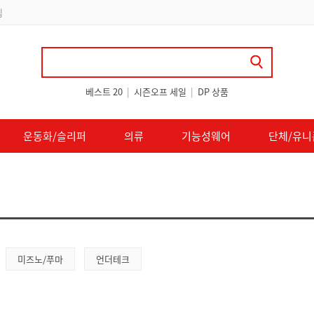
립
베스트 20
|
시즌오프 세일
|
DP 상품
운동화/슬리퍼
의류
기능성웨어
단체/유니
미즈노/푸마
언더테크