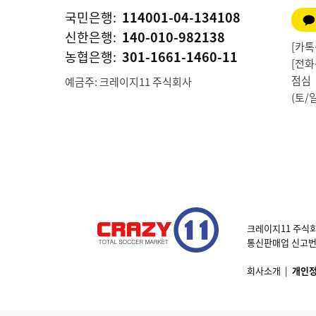
국민은행:
114001-04-134108
신한은행:
140-010-982138
[카톡상
농협은행:
301-1661-1460-11
[전화상
점심 1
예금주: 크레이지11 주식회사
(토/
크레이지11 주식회
통신판매업 신고번호 제
회사소개
|
개인