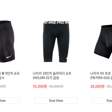
 롱 9인치 쇼트
나이키 10인치 슬라이더 쇼트
나이키 AS 프로
정 #
(HV1249-017) 검정
(FB7959-010)
00원
55,000원
69,000원
28,000원
35
View
Size View
Siz