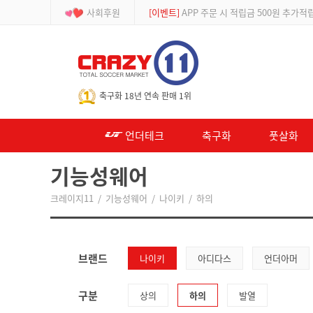
사회후원
[이벤트]
APP 주문 시 적립금 500원 추가적
-->
축구화 18년 연속 판매 1위
언더테크
축구화
풋살화
기능성웨어
크레이지11
/
기능성웨어
/
나이키
/
하의
브랜드
나이키
아디다스
언더아머
구분
상의
하의
발열