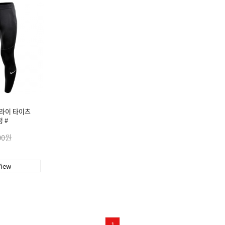
드라이 타이츠
정 #
00원
View
1