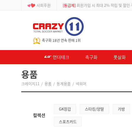
사회후원
[등급제]
회원가입 시 최대 2% 적립 및 할인
-->
축구화 18년 연속 판매 1위
언더테크
축구화
풋살화
용품
크레이지11
/
용품
/
동계용품
/
넥워머
GK장갑
스타킹/양말
가방
컬렉션
스포츠카드