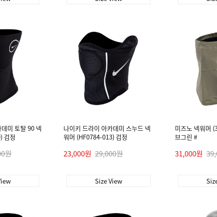
데미 토탈 90 넥
나이키 드라이 아카데미 스누드 넥
미즈노 넥워머 (3
0) 검정
워머 (HF0784-013) 검정
브그린 #
00원
23,000원
29,000원
31,000원
39
View
Size View
Siz