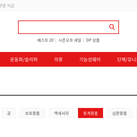
 쿠폰 지급
베스트 20
|
시즌오프 세일
|
DP 상품
운동화/슬리퍼
의류
기능성웨어
단체/유니
공
보호용품
액세서리
동계용품
심판용품