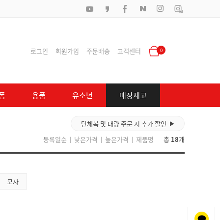
로그인
회원가입
주문배송
고객센터
0
폼
용품
유소년
매장재고
단체복 및 대량 주문 시 추가 할인
▶
등록일순
낮은가격
높은가격
제품명
총
18
개
|
|
|
모자