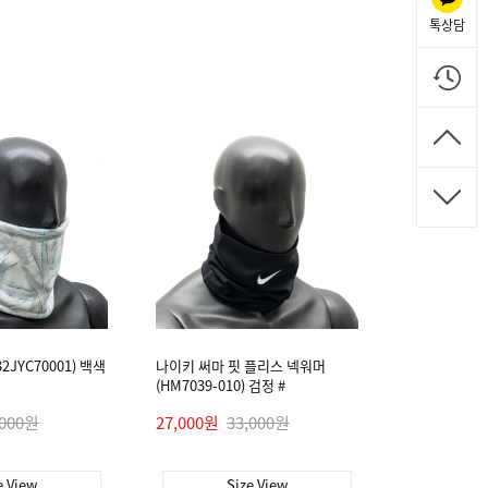
톡상담
2JYC70001) 백색
나이키 써마 핏 플리스 넥워머
(HM7039-010) 검정 #
,000원
27,000원
33,000원
e View
Size View