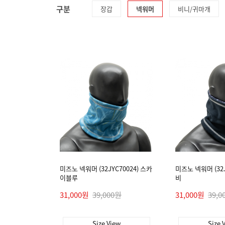
구분
장갑
넥워머
비니/귀마개
미즈노 넥워머 (32JYC70024) 스카
미즈노 넥워머 (32J
이블루
비
31,000원
39,000원
31,000원
39,0
Size View
Size 