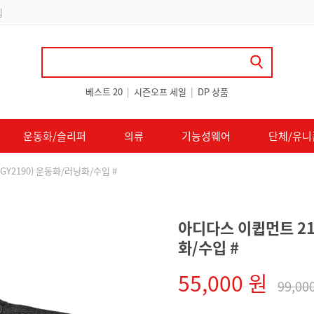
립
베스트 20
|
시즌오프 세일
|
DP 상품
운동화/슬리퍼
의류
기능성웨어
단체/유니
GY2190) 운동화/러닝화/수입 #
아디다스 이큅먼트 21 
화/수입 #
55,000 원
99,00