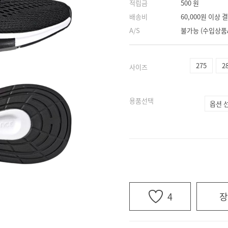
적립금
500 원
배송비
60,000원 이상
A/S
불가능 (수입상품
275
2
사이즈
용품선택
4
장