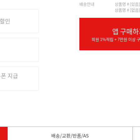
배송안내
상품명 # [있음
상품명 # [없음
 할인
앱 구매하
회원 1%적립 + 7만원 이상 구
쿠폰 지급
배송/교환/반품/AS