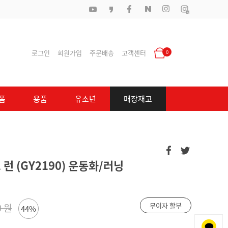
로그인
회원가입
주문배송
고객센터
0
폼
용품
유소년
매장재고
런 (GY2190) 운동화/러닝
무이자 할부
0 원
44%