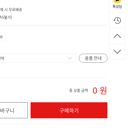
톡상담
 결제 시 무료배송
AS불가)
80
용품 안내
0
원
총 상품 금액
바구니
구매하기