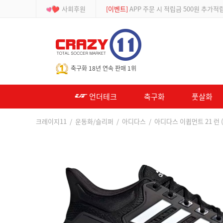
사회후원
[이벤트]
APP 주문 시 적립금 500원 추가적
-->
축구화 18년 연속 판매 1위
언더테크
축구화
풋살화
크레이지11
/
운동화/슬리퍼
/
아디다스
/ 아디다스 이큅먼트 21 런 (