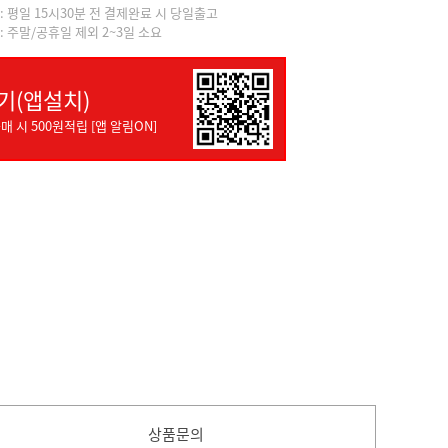
]: 평일 15시30분 전 결제완료 시 당일출고
]: 주말/공휴일 제외 2~3일 소요
기(앱설치)
매 시 500원적립 [앱 알림ON]
상품문의