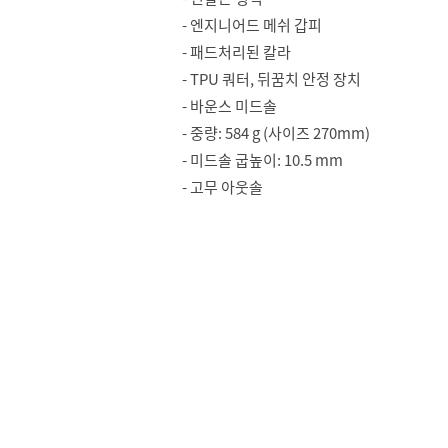
- 엔지니어드 메쉬 갑피
- 패드처리된 칼라
- TPU 쿼터, 뒤꿈치 안정 장치
- 바운스 미드솔
- 중량: 584 g (사이즈 270mm)
- 미드솔 굽높이: 10.5 mm
- 고무 아웃솔