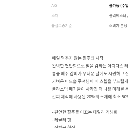
A/S
불가능 (수
소재
폴리에스터 
품질보증기준
소비자 분쟁
매일 멈추지 않는 질주의 시작.
완벽한 편안함으로 발을 감싸는 아디다스 
통풍 메쉬 갑피가 무더운 날에도 시원하고 
가벼운 미드솔 쿠셔닝이 매 스텝을 부드럽게
플라스틱 폐기물이 사라진 더 나은 미래를 
갑피 제작에 사용된 20%의 소재에 최소 5
- 편안한 질주를 이끄는 데일리 러닝화
- 레귤러 핏
- 신발끈 형식