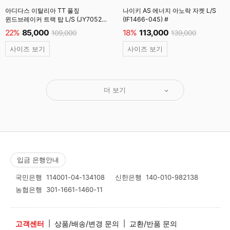
아디다스 이탈리아 TT 풀짚
나이키 AS 에너지 아노락 자켓 L/S
윈드브레이커 트랙 탑 L/S (JY7052)
(IF1466-045) #
빅토리블루
22%
85,000
18%
113,000
109,000
139,000
사이즈 보기
사이즈 보기
더 보기
입금 은행안내
국민은행
114001-04-134108
신한은행
140-010-982138
농협은행
301-1661-1460-11
고객센터
|
상품/배송/변경 문의
|
교환/반품 문의