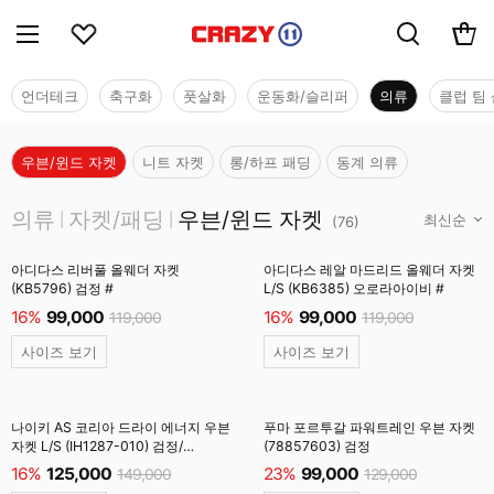
언더테크
축구화
풋살화
운동화/슬리퍼
의류
클럽 팀 
우븐/윈드 자켓
니트 자켓
롱/하프 패딩
동계 의류
의류
의류
자켓/패딩
우븐/윈드 자켓
|
|
(
76
)
아디다스 리버풀 올웨더 자켓
아디다스 레알 마드리드 올웨더 자켓
(KB5796) 검정 #
L/S (KB6385) 오로라아이비 #
16%
99,000
16%
99,000
119,000
119,000
사이즈 보기
사이즈 보기
나이키 AS 코리아 드라이 에너지 우븐
푸마 포르투갈 파워트레인 우븐 자켓
자켓 L/S (IH1287-010) 검정/
(78857603) 검정
클럽골드 #
16%
125,000
23%
99,000
149,000
129,000