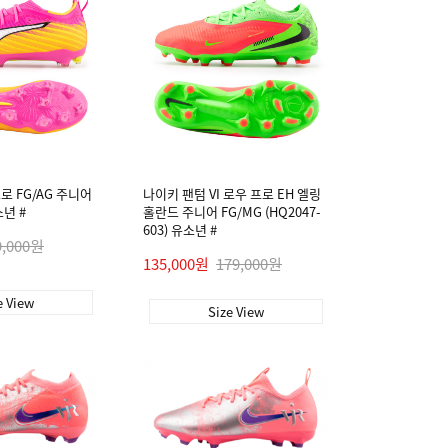
로 FG/AG 주니어
나이키 팬텀 VI 로우 프로 EH 엘링
소년 #
홀란드 주니어 FG/MG (HQ2047-
603) 유소년 #
9,000원
135,000원
179,000원
e View
Size View