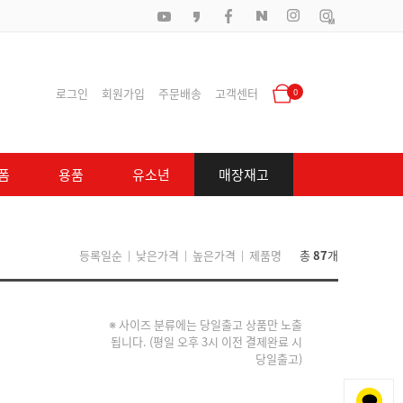
로그인
회원가입
주문배송
고객센터
0
폼
용품
유소년
매장재고
등록일순
낮은가격
높은가격
제품명
총
87
개
|
|
|
※ 사이즈 분류에는 당일출고 상품만 노출
됩니다. (평일 오후 3시 이전 결제완료 시
당일출고)