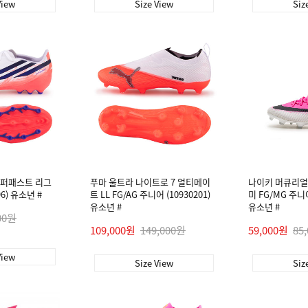
View
Size View
Siz
이퍼패스트 리그
푸마 울트라 나이트로 7 얼티메이
나이키 머큐리얼 
96) 유소년 #
트 LL FG/AG 주니어 (10930201)
미 FG/MG 주니어 
유소년 #
유소년 #
00원
109,000원
149,000원
59,000원
85
View
Size View
Siz