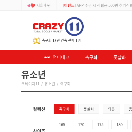
사회후원
[등급제]
회원가입 시 최대 2% 적립 및 할인
-->
축구화 18년 연속 판매 1위
언더테크
축구화
풋살화
유소년
크레이지11
/
유소년
/
축구화
컬렉션
축구화
풋살화
의류
165
170
175
180
사이즈