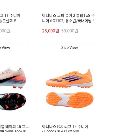
그 TF 주니어
아디다스 코파 퓨어 2 클럽 FxG 주
년/풋살화 #
니어 (IG1102) 유소년/국내이월 #
,000원
25,000원
59,000원
e View
Size View
얼 베이퍼 16 프로
아디다스 F50 리그 TF 주니어
IB2466-600) 유
(JI0001) 유소년/풋살화