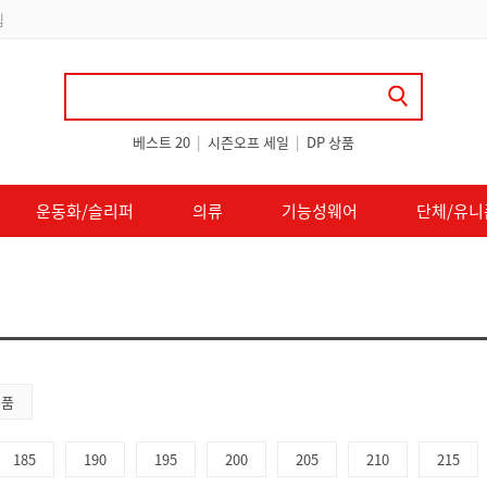
 쿠폰 지급
베스트 20
|
시즌오프 세일
|
DP 상품
운동화/슬리퍼
의류
기능성웨어
단체/유니
용품
185
190
195
200
205
210
215