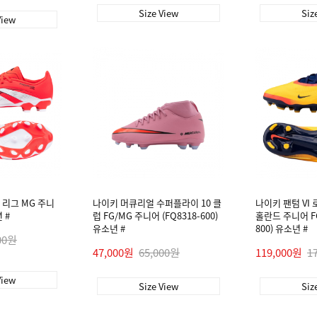
Size View
Siz
View
리그 MG 주니
나이키 머큐리얼 수퍼플라이 10 클
나이키 팬텀 VI 
 #
럽 FG/MG 주니어 (FQ8318-600)
홀란드 주니어 FG
유소년 #
800) 유소년 #
00원
47,000원
65,000원
119,000원
1
View
Size View
Siz