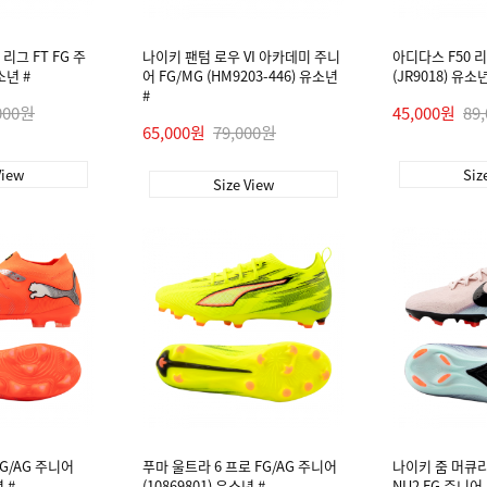
그 FT FG 주
나이키 팬텀 로우 VI 아카데미 주니
아디다스 F50 리
소년 #
어 FG/MG (HM9203-446) 유소년
(JR9018) 유소
#
000원
45,000원
89
65,000원
79,000원
View
Siz
Size View
FG/AG 주니어
푸마 울트라 6 프로 FG/AG 주니어
나이키 줌 머큐리
 #
(10869801) 유소년 #
NU2 FG 주니어 (