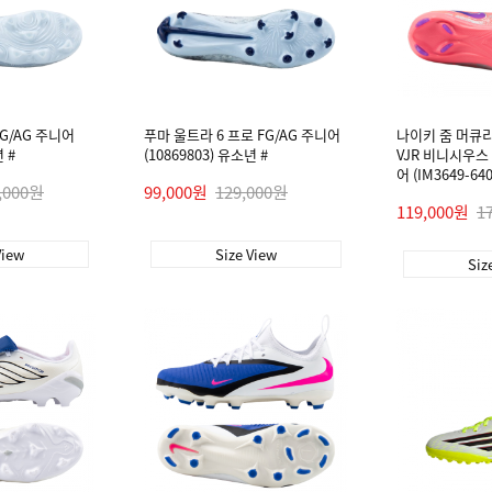
FG/AG 주니어
푸마 울트라 6 프로 FG/AG 주니어
나이키 줌 머큐리
 #
(10869803) 유소년 #
VJR 비니시우스
어 (IM3649-64
,000원
99,000원
129,000원
119,000원
1
View
Size View
Siz