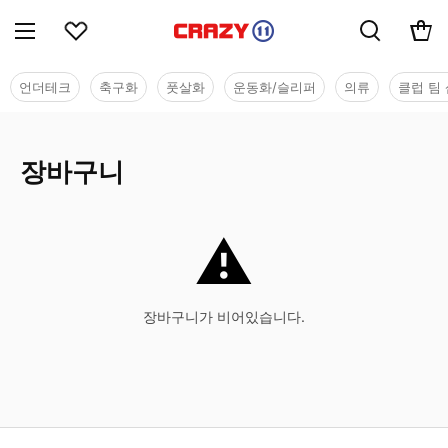
언더테크
축구화
풋살화
운동화/슬리퍼
의류
클럽 팀 
장바구니
⚠
장바구니가 비어있습니다.