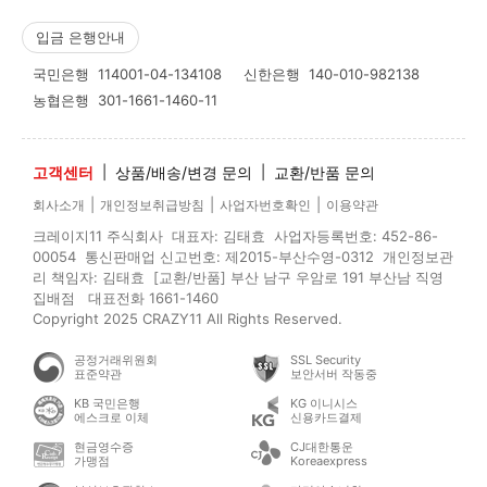
입금 은행안내
국민은행
114001-04-134108
신한은행
140-010-982138
농협은행
301-1661-1460-11
고객센터
|
상품/배송/변경 문의
|
교환/반품 문의
|
|
|
회사소개
개인정보취급방침
사업자번호확인
이용약관
크레이지11 주식회사 대표자: 김태효 사업자등록번호: 452-86-
00054 통신판매업 신고번호: 제2015-부산수영-0312 개인정보관
리 책임자: 김태효 [교환/반품] 부산 남구 우암로 191 부산남 직영
집배점 대표전화 1661-1460
Copyright 2025 CRAZY11 All Rights Reserved.
공정거래위원회
SSL Security
표준약관
보안서버 작동중
KB 국민은행
KG 이니시스
에스크로 이체
신용카드결제
현금영수증
CJ대한통운
가맹점
Koreaexpress