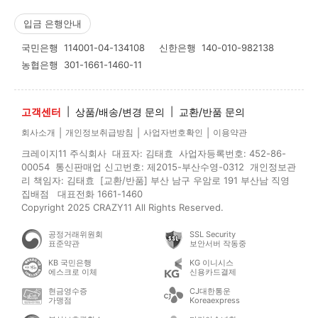
입금 은행안내
국민은행
114001-04-134108
신한은행
140-010-982138
농협은행
301-1661-1460-11
고객센터
|
상품/배송/변경 문의
|
교환/반품 문의
|
|
|
회사소개
개인정보취급방침
사업자번호확인
이용약관
크레이지11 주식회사 대표자: 김태효 사업자등록번호: 452-86-
00054 통신판매업 신고번호: 제2015-부산수영-0312 개인정보관
리 책임자: 김태효 [교환/반품] 부산 남구 우암로 191 부산남 직영
집배점 대표전화 1661-1460
Copyright 2025 CRAZY11 All Rights Reserved.
공정거래위원회
SSL Security
표준약관
보안서버 작동중
KB 국민은행
KG 이니시스
에스크로 이체
신용카드결제
현금영수증
CJ대한통운
가맹점
Koreaexpress