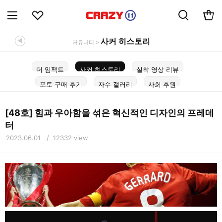
사커 히스토리
◀
커뮤니티 >
더 임팩트
사커 히스토리
실착 영상 리뷰
포토 구매 후기
자수 갤러리
사회 후원
[48호] 힘과 우아함을 섞은 혁신적인 디자인의 프레데
터
2023.06.01 / 12332 view