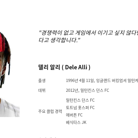
"경쟁력이 없고 게임에서 이기고 싶지 않다
다고 생각합니다."
델리 알리 ( Dele Alli )
출생
1996년 4월 11일, 잉글랜드 버킹엄셔 밀턴
데뷔
2012년, 밀턴킨스 던스 FC
밀턴킨스 던스 FC
토트넘 홋스퍼 FC
주요 클럽 경력
에버튼 FC
베식타스 JK