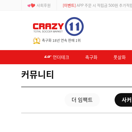
사회후원
[등급제]
회원가입 시 최대 2% 적립 및 할인
-->
축구화 18년 연속 판매 1위
언더테크
축구화
풋살화
커뮤니티
더 임팩트
사커