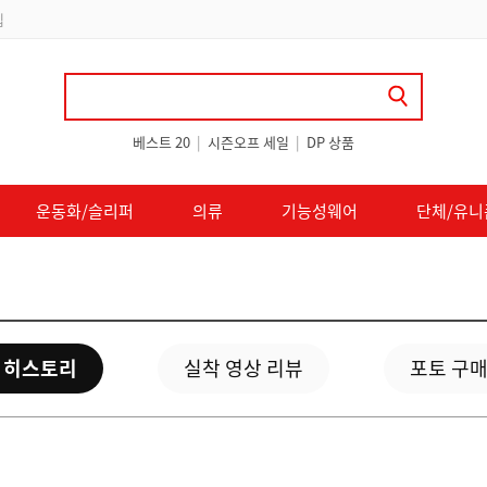
 쿠폰 지급
베스트 20
|
시즌오프 세일
|
DP 상품
운동화/슬리퍼
의류
기능성웨어
단체/유니
 히스토리
실착 영상 리뷰
포토 구매