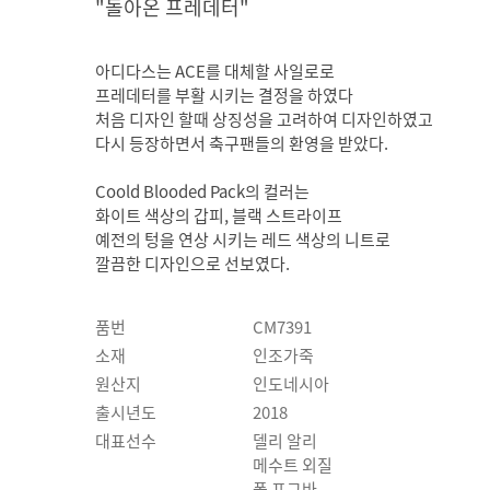
"돌아온 프레데터"
아디다스는 ACE를 대체할 사일로로
프레데터를 부활 시키는 결정을 하였다
처음 디자인 할때 상징성을 고려하여 디자인하였고
다시 등장하면서 축구팬들의 환영을 받았다.
Coold Blooded Pack의 컬러는
화이트 색상의 갑피, 블랙 스트라이프
예전의 텅을 연상 시키는 레드 색상의 니트로
깔끔한 디자인으로 선보였다.
품번
CM7391
소재
인조가죽
원산지
인도네시아
출시년도
2018
대표선수
델리 알리
메수트 외질
폴 포그바