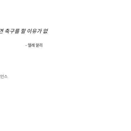
면 축구를 할 이유가 없
- 델레 알리
케인스