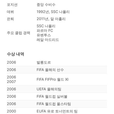
포지션
중앙 수비수
데뷔
1992년, SSC 나폴리
은퇴
2011년, 알 아흘리
SSC 나폴리
파르마 FC
주요 클럽 경력
유벤투스
레알 마드리드
수상 내역
2006
발롱도르
2006
FIFA 올해의 선수
2006
FIFA FIFPro 월드 XI
2007
2006
UEFA 올해의팀
2006
FIFA 월드컵 실버볼
2006
FIFA 월드컵 올스타팀
2000
EUFA 유로 토너먼트의 팀