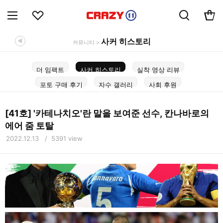
사커 히스토리
◀
커뮤니티 >
더 임팩트
사커 히스토리
실착 영상 리뷰
포토 구매 후기
자수 갤러리
사회 후원
[41호] '카테나치오'란 말을 보여준 선수, 칸나바로의
에어 줌 토탈
2022.12.13 / 5391 view