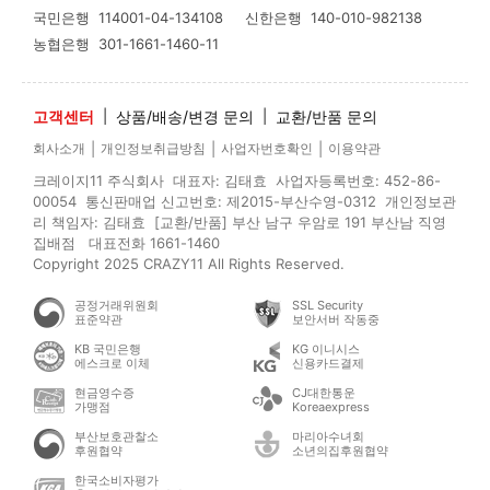
국민은행
114001-04-134108
신한은행
140-010-982138
농협은행
301-1661-1460-11
고객센터
|
상품/배송/변경 문의
|
교환/반품 문의
|
|
|
회사소개
개인정보취급방침
사업자번호확인
이용약관
크레이지11 주식회사 대표자: 김태효 사업자등록번호: 452-86-
00054 통신판매업 신고번호: 제2015-부산수영-0312 개인정보관
리 책임자: 김태효 [교환/반품] 부산 남구 우암로 191 부산남 직영
집배점 대표전화 1661-1460
Copyright 2025 CRAZY11 All Rights Reserved.
공정거래위원회
SSL Security
표준약관
보안서버 작동중
KB 국민은행
KG 이니시스
에스크로 이체
신용카드결제
현금영수증
CJ대한통운
가맹점
Koreaexpress
부산보호관찰소
마리아수녀회
후원협약
소년의집후원협약
한국소비자평가