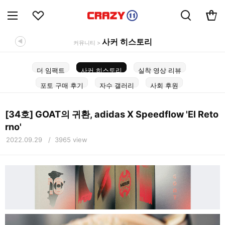
사커 히스토리
◀
커뮤니티 >
더 임팩트
사커 히스토리
실착 영상 리뷰
포토 구매 후기
자수 갤러리
사회 후원
[34호] GOAT의 귀환, adidas X Speedflow 'El Reto
rno'
2022.09.29 / 3965 view