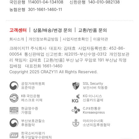
국민은행
114001-04-134108
신한은행
140-010-982138
농협은행
301-1661-1460-11
고객센터
|
상품/배송/변경 문의
|
교환/반품 문의
|
|
|
회사소개
개인정보취급방침
사업자번호확인
이용약관
크레이지11 주식회사 대표자: 김태효 사업자등록번호: 452-86-
00054 통신판매업 신고번호: 제2015-부산수영-0312 개인정보관
리 책임자: 김태효 [교환/반품] 부산 남구 우암로 191 부산남 직영
집배점 대표전화 1661-1460
Copyright 2025 CRAZY11 All Rights Reserved.
공정거래위원회
SSL Security
표준약관
보안서버 작동중
KB 국민은행
KG 이니시스
에스크로 이체
신용카드결제
현금영수증
CJ대한통운
가맹점
Koreaexpress
부산보호관찰소
마리아수녀회
후원협약
소년의집후원협약
한국소비자평가
축구양말우수판매처