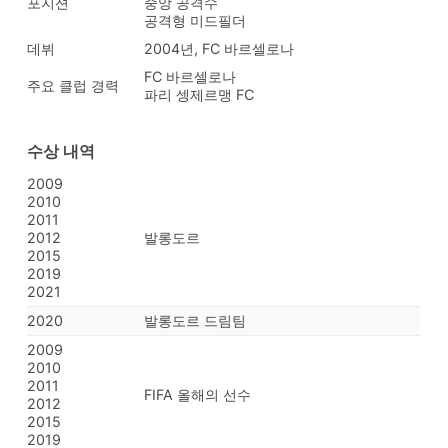
포지션
중앙 공격수
공격형 미드필더
데뷔
2004년, FC 바르셀로나
FC 바르셀로나
주요 클럽 경력
파리 셍제르맹 FC
수상 내역
2009
2010
2011
2012
발롱도르
2015
2019
2021
2020
발롱도르 드림팀
2009
2010
2011
FIFA 올해의 선수
2012
2015
2019