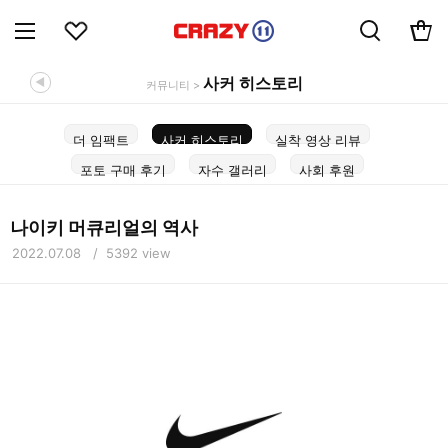
사커 히스토리
◀
커뮤니티 >
더 임팩트
사커 히스토리
실착 영상 리뷰
포토 구매 후기
자수 갤러리
사회 후원
나이키 머큐리얼의 역사
2022.07.08 / 5392 view