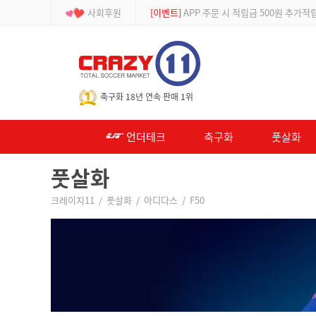
사회후원
[등급제]
회원가입 시 최대 2% 적립 및 할인
-->
축구화 18년 연속 판매 1위
언더테크
축구화
풋살화
풋살화
크레이지11
/
풋살화
/
아디다스
/
F50