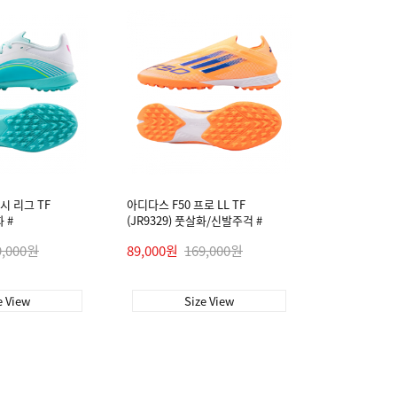
시 리그 TF
아디다스 F50 프로 LL TF
화 #
(JR9329) 풋살화/신발주걱 #
9,000원
89,000원
169,000원
e View
Size View