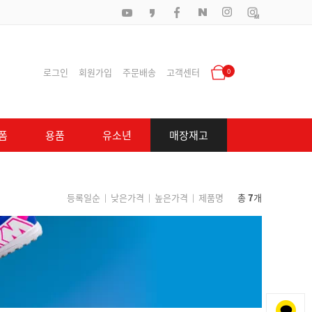
로그인
회원가입
주문배송
고객센터
0
폼
용품
유소년
매장재고
등록일순
낮은가격
높은가격
제품명
총
7
개
|
|
|