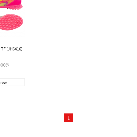
F (JH6416)
000원
View
1