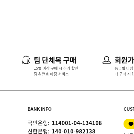
팀 단체복 구매
회원
15벌 이상 구매 시 추가 할인
등급별 다양
팀 & 번호 마킹 서비스
매 구매 시 
BANK INFO
CUS
국민은행:
114001-04-134108
신한은행:
140-010-982138