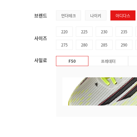
브랜드
언더테크
나이키
아디다스
220
225
230
235
사이즈
275
280
285
290
사일로
F50
프레데터