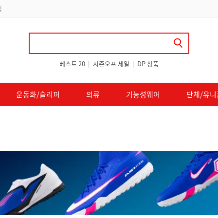
 쿠폰 지급
베스트 20
|
시즌오프 세일
|
DP 상품
운동화/슬리퍼
의류
기능성웨어
단체/유니