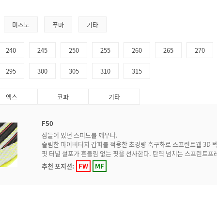
미즈노
푸마
기타
240
245
250
255
260
265
270
295
300
305
310
315
엑스
코파
기타
F50
잠들어 있던 스피드를 깨우다.
슬림한 파이버터치 갑피를 적용한 초경량 축구화로 스프린트웹 3D 
핏 터널 설포가 흔들림 없는 핏을 선사한다. 탄력 넘치는 스프린트프레
추천 포지션:
FW
MF