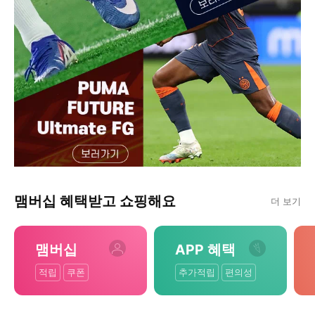
맴버십 혜택받고 쇼핑해요
더 보기
맴버십
APP 혜택
적립
쿠폰
추가적립
편의성