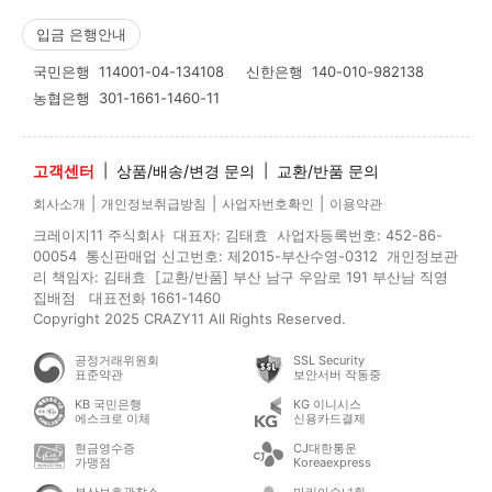
입금 은행안내
국민은행
114001-04-134108
신한은행
140-010-982138
농협은행
301-1661-1460-11
고객센터
|
상품/배송/변경 문의
|
교환/반품 문의
|
|
|
회사소개
개인정보취급방침
사업자번호확인
이용약관
크레이지11 주식회사 대표자: 김태효 사업자등록번호: 452-86-
00054 통신판매업 신고번호: 제2015-부산수영-0312 개인정보관
리 책임자: 김태효 [교환/반품] 부산 남구 우암로 191 부산남 직영
집배점 대표전화 1661-1460
Copyright 2025 CRAZY11 All Rights Reserved.
공정거래위원회
SSL Security
표준약관
보안서버 작동중
KB 국민은행
KG 이니시스
에스크로 이체
신용카드결제
현금영수증
CJ대한통운
가맹점
Koreaexpress