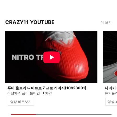
CRAZY11 YOUTUBE
더 보기
푸마 울트라 나이트로 7 프로 케이지(10923001)
나이키 
러닝화의 폼이 들어간 TF화??
슈퍼플라
영상 바로보기
영상 