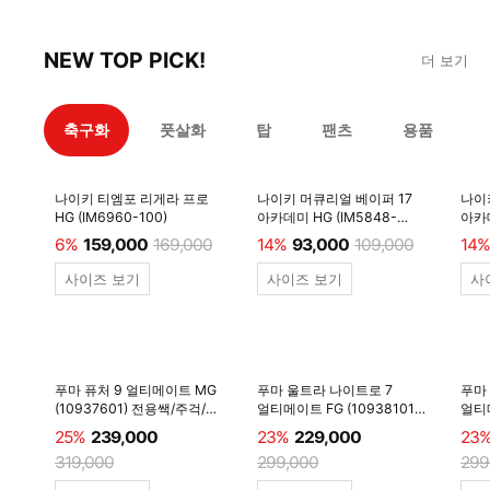
NEW TOP PICK!
더 보기
축구화
풋살화
탑
팬츠
용품
나이키 티엠포 리게라 프로
나이키 머큐리얼 베이퍼 17
나이
HG (IM6960-100)
아카데미 HG (IM5848-
아카데
600)
6%
159,000
169,000
14%
93,000
109,000
14%
사이즈 보기
사이즈 보기
사
푸마 퓨처 9 얼티메이트 MG
푸마 울트라 나이트로 7
푸마
(10937601) 전용쌕/주걱/
얼티메이트 FG (10938101)
얼티메
양말 #
전용쌕/주걱/양말 #
전용
25%
239,000
23%
229,000
23
319,000
299,000
299