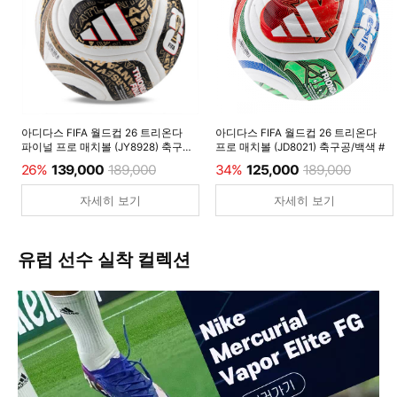
아디다스 FIFA 월드컵 26 트리온다
아디다스 FIFA 월드컵 26 트리온다
파이널 프로 매치볼 (JY8928) 축구공/
프로 매치볼 (JD8021) 축구공/백색 #
백색 #
26%
139,000
189,000
34%
125,000
189,000
자세히 보기
자세히 보기
유럽 선수 실착 컬렉션