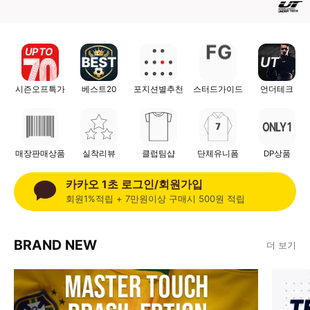
UP TO
F
G
UT
시즌오프특가
베스트20
포지션별추천
스터드가이드
언더테크
ONLY 1
매장판매상품
실착리뷰
클럽팀샵
단체유니폼
DP상품
카카오 1초 로그인/회원가입
회원1%적립 + 7만원이상 구매시 500원 적립
BRAND NEW
더 보기