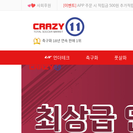
사회후원
[등급제]
회원가입 시 최대 2% 적립 및 할인
-->
축구화 18년 연속 판매 1위
언더테크
축구화
풋살화