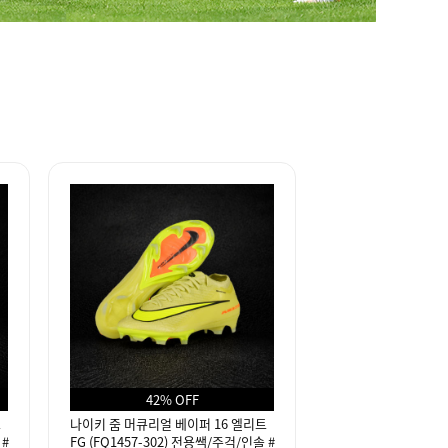
42% OFF
트
나이키 줌 머큐리얼 베이퍼 16 엘리트
 #
FG (FQ1457-302) 전용쌕/주걱/인솔 #