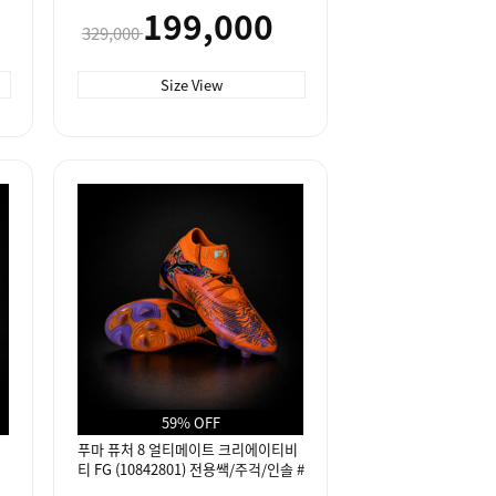
전용쌕/주걱/인솔 #
199,000
329,000
Size View
59% OFF
푸마 퓨처 8 얼티메이트 크리에이티비
티 FG (10842801) 전용쌕/주걱/인솔 #