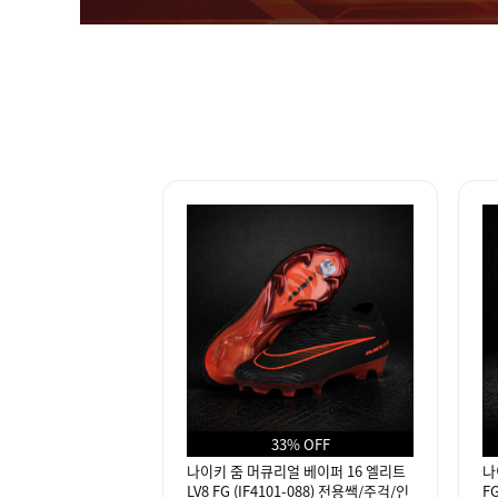
33% OFF
나이키 줌 머큐리얼 베이퍼 16 엘리트
나
LV8 FG (IF4101-088) 전용쌕/주걱/인
F