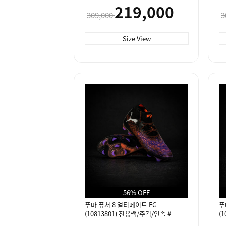
인솔 #
전
219,000
309,000
3
Size View
56% OFF
푸마 퓨처 8 얼티메이트 FG
푸
(10813801) 전용쌕/주걱/인솔 #
(