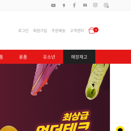
로그인
회원가입
주문배송
고객센터
0
폼
용품
유소년
매장재고