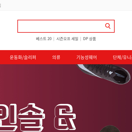
 쿠폰 지급
베스트 20
|
시즌오프 세일
|
DP 상품
운동화/슬리퍼
의류
기능성웨어
단체/유니