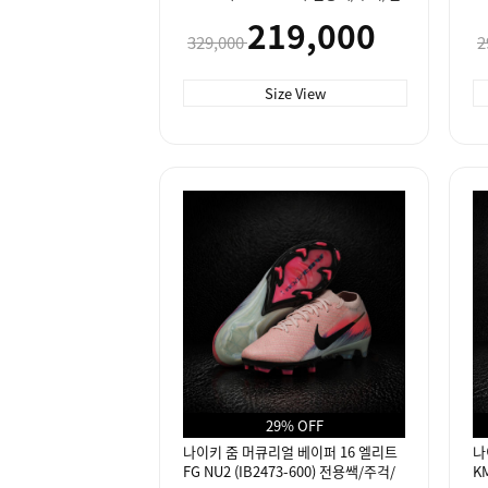
솔 #
219,000
329,000
2
Size View
29% OFF
나이키 줌 머큐리얼 베이퍼 16 엘리트
나
FG NU2 (IB2473-600) 전용쌕/주걱/
K