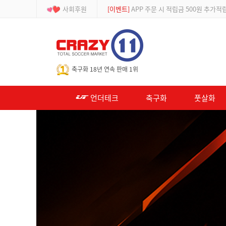
사회후원
[등급제]
회원가입 시 최대 2% 적립 및 할인
-->
축구화 18년 연속 판매 1위
언더테크
축구화
풋살화