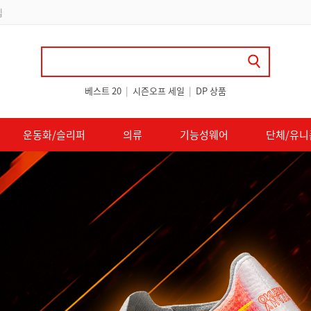
 쿠폰 지급
베스트 20
|
시즌오프 세일
|
DP 상품
운동화/슬리퍼
의류
기능성웨어
단체/유니