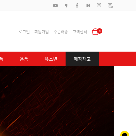
로그인
회원가입
주문배송
고객센터
0
폼
용품
유소년
매장재고