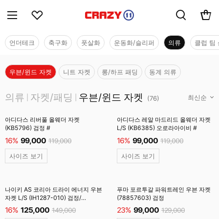
언더테크
축구화
풋살화
운동화/슬리퍼
의류
클럽 팀 
우븐/윈드 자켓
니트 자켓
롱/하프 패딩
동계 의류
의류
의류
자켓/패딩
우븐/윈드 자켓
|
|
(
76
)
아디다스 리버풀 올웨더 자켓
아디다스 레알 마드리드 올웨더 자켓
(KB5796) 검정 #
L/S (KB6385) 오로라아이비 #
16%
99,000
16%
99,000
119,000
119,000
사이즈 보기
사이즈 보기
나이키 AS 코리아 드라이 에너지 우븐
푸마 포르투갈 파워트레인 우븐 자켓
자켓 L/S (IH1287-010) 검정/
(78857603) 검정
클럽골드 #
16%
125,000
23%
99,000
149,000
129,000