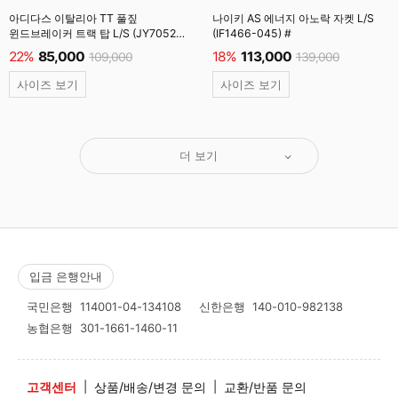
아디다스 이탈리아 TT 풀짚
나이키 AS 에너지 아노락 자켓 L/S
윈드브레이커 트랙 탑 L/S (JY7052)
(IF1466-045) #
빅토리블루
22%
85,000
18%
113,000
109,000
139,000
사이즈 보기
사이즈 보기
더 보기
입금 은행안내
국민은행
114001-04-134108
신한은행
140-010-982138
농협은행
301-1661-1460-11
고객센터
|
상품/배송/변경 문의
|
교환/반품 문의