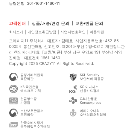
농협은행
301-1661-1460-11
고객센터
|
상품/배송/변경 문의
|
교환/반품 문의
|
|
|
회사소개
개인정보취급방침
사업자번호확인
이용약관
크레이지11 주식회사 대표자: 김태효 사업자등록번호: 452-86-
00054 통신판매업 신고번호: 제2015-부산수영-0312 개인정보관
리 책임자: 김태효 [교환/반품] 부산 남구 우암로 191 부산남 직영
집배점 대표전화 1661-1460
Copyright 2025 CRAZY11 All Rights Reserved.
공정거래위원회
SSL Security
표준약관
보안서버 작동중
KB 국민은행
KG 이니시스
에스크로 이체
신용카드결제
현금영수증
CJ대한통운
가맹점
Koreaexpress
부산보호관찰소
마리아수녀회
후원협약
소년의집후원협약
한국소비자평가
축구양말우수판매처