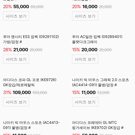
20%
55,000
20%
16,000
69,000
20,000
사이즈 보기
사이즈 보기
푸마 맨시티 ESS 짐쌕 (09291102)
푸마 AC밀란 짐쌕 (09289401)
가방/검정 #
플랫다크그레이
28%
21,000
15%
20,000
29,000
29,000
사이즈 보기
사이즈 보기
아디다스 코파 GL 프로 (KE9726)
나이키 빅 마우스 그래픽 2.0 스포츠
GK장갑/제로메탈릭
(AC4414-091) 물병/검정 #
31%
109,000
15%
11,000
159,000
13,000
사이즈 보기
사이즈 보기
나이키 빅 마우스 스포츠 (AC4413-
아디다스 프레데터 GL MTC
091) 물병/검정 #
핑거세이브 (KE9702) GK장갑 #