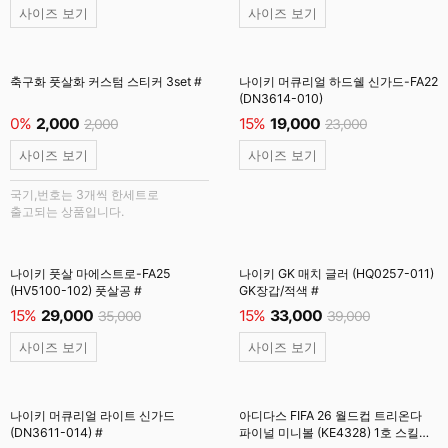
사이즈 보기
사이즈 보기
축구화 풋살화 커스텀 스티커 3set #
나이키 머큐리얼 하드쉘 신가드-FA22
(DN3614-010)
0%
2,000
15%
19,000
2,000
23,000
사이즈 보기
사이즈 보기
국기,번호는 3개씩 한세트로
출고되는 상품입니다.
나이키 풋살 마에스트로-FA25
나이키 GK 매치 글러 (HQ0257-011)
(HV5100-102) 풋살공 #
GK장갑/적색 #
15%
29,000
15%
33,000
35,000
39,000
사이즈 보기
사이즈 보기
나이키 머큐리얼 라이트 신가드
아디다스 FIFA 26 월드컵 트리온다
(DN3611-014) #
파이널 미니볼 (KE4328) 1호 스킬볼/