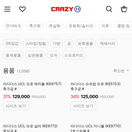
언더테크
축구화
풋살화
운동화/슬리퍼
의류
클럽 팀 
GK장갑
스타킹/양말
가방
공
보호용품
액세서리
동계용품
심판용품
모자
스포츠카드
용품
용품
(
1,058
)
아디다스 UCL 프로 매치볼 (KE9757)
아디다스 슈퍼컵 프로 (KE5153)
축구공 #
축구공 #
31%
129,000
34%
125,000
189,000
189,000
사이즈 보기
사이즈 보기
아디다스 UCL 프로 살라 (KE9772)
아디다스 UCL 미니볼 (KE9770)
풋살공 #
1호스킬볼 #