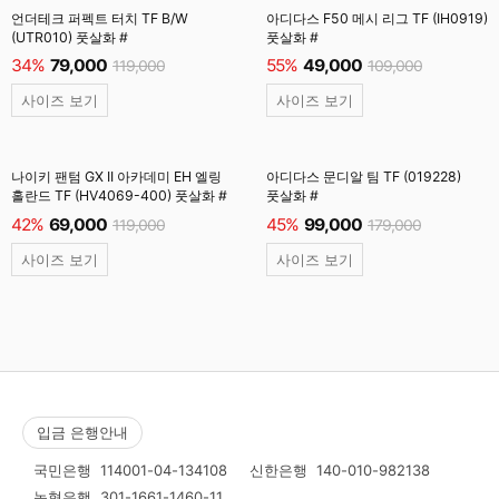
언더테크 퍼펙트 터치 TF B/W
아디다스 F50 메시 리그 TF (IH0919)
(UTR010) 풋살화 #
풋살화 #
34%
79,000
55%
49,000
119,000
109,000
사이즈 보기
사이즈 보기
나이키 팬텀 GX II 아카데미 EH 엘링
아디다스 문디알 팀 TF (019228)
홀란드 TF (HV4069-400) 풋살화 #
풋살화 #
42%
69,000
45%
99,000
119,000
179,000
사이즈 보기
사이즈 보기
입금 은행안내
국민은행
114001-04-134108
신한은행
140-010-982138
농협은행
301-1661-1460-11