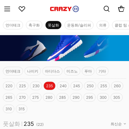
언더테크
축구화
풋살화
운동화/슬리퍼
의류
클럽 팀 
언더테크
나이키
아디다스
미즈노
푸마
기타
220
225
230
235
240
245
250
255
260
265
270
275
280
285
290
295
300
305
310
315
풋살화
풋살화
235
|
(
22
)