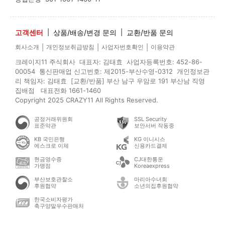
고객센터
|
상품/배송/변경 문의
|
교환/반품 문의
|
|
|
회사소개
개인정보취급방침
사업자번호확인
이용약관
크레이지11 주식회사 대표자: 김태효 사업자등록번호: 452-86-
00054 통신판매업 신고번호: 제2015-부산수영-0312 개인정보관
리 책임자: 김태효 [교환/반품] 부산 남구 우암로 191 부산남 직영
집배점 대표전화 1661-1460
Copyright 2025 CRAZY11 All Rights Reserved.
공정거래위원회
SSL Security
표준약관
보안서버 작동중
KB 국민은행
KG 이니시스
에스크로 이체
신용카드결제
현금영수증
CJ대한통운
가맹점
Koreaexpress
부산보호관찰소
마리아수녀회
후원협약
소년의집후원협약
한국소비자평가
축구양말우수판매처