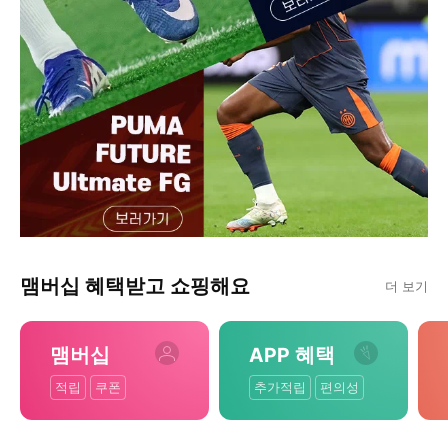
맴버십 혜택받고 쇼핑해요
더 보기
맴버십
APP 혜택
적립
쿠폰
추가적립
편의성