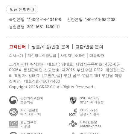
입금 은행안내
국민은행
114001-04-134108
신한은행
140-010-982138
농협은행
301-1661-1460-11
고객센터
|
상품/배송/변경 문의
|
교환/반품 문의
|
|
|
회사소개
개인정보취급방침
사업자번호확인
이용약관
크레이지11 주식회사 대표자: 김태효 사업자등록번호: 452-86-
00054 통신판매업 신고번호: 제2015-부산수영-0312 개인정보관
리 책임자: 김태효 [교환/반품] 부산 남구 우암로 191 부산남 직영
집배점 대표전화 1661-1460
Copyright 2025 CRAZY11 All Rights Reserved.
공정거래위원회
SSL Security
표준약관
보안서버 작동중
KB 국민은행
KG 이니시스
에스크로 이체
신용카드결제
현금영수증
CJ대한통운
가맹점
Koreaexpress