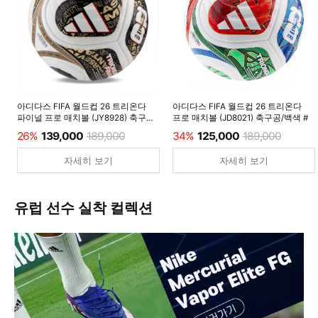
아디다스 FIFA 월드컵 26 트리온다
아디다스 FIFA 월드컵 26 트리온다
파이널 프로 매치볼 (JY8928) 축구공/
프로 매치볼 (JD8021) 축구공/백색 #
백색 #
26%
139,000
189,000
34%
125,000
189,000
자세히 보기
자세히 보기
유럽 선수 실착 컬렉션