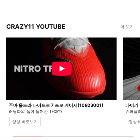
CRAZY11 YOUTUBE
더 보기
푸마 울트라 나이트로 7 프로 케이지(10923001)
나이키 
러닝화의 폼이 들어간 TF화??
슈퍼플라
영상 바로보기
영상 