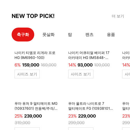
NEW TOP PICK!
더 보기
축구화
풋살화
탑
팬츠
용품
나이키 티엠포 리게라 프로
나이키 머큐리얼 베이퍼 17
나이
HG (IM6960-100)
아카데미 HG (IM5848-
아카데
600)
6%
159,000
169,000
14%
93,000
109,000
14%
사이즈 보기
사이즈 보기
사
푸마 퓨처 9 얼티메이트 MG
푸마 울트라 나이트로 7
푸마
(10937601) 전용쌕/주걱/
얼티메이트 FG (10938101)
얼티메
양말 #
전용쌕/주걱/양말 #
전용
25%
239,000
23%
229,000
23
319,000
299,000
299