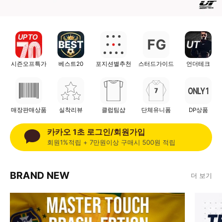
UP TO
F
G
UT
시즌오프특가
베스트20
포지션별추천
스터드가이드
언더테크
ONLY 1
매장판매상품
실착리뷰
클럽팀샵
단체유니폼
DP상품
카카오 1초 로그인/회원가입
회원1%적립 + 7만원이상 구매시 500원 적립
BRAND NEW
더 보기