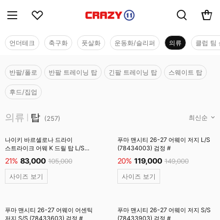
언더테크
축구화
풋살화
운동화/슬리퍼
의류
클럽 팀 
반팔/폴로
반팔 트레이닝 탑
긴팔 트레이닝 탑
스웨이트 탑
후드/집업
의류
의류
탑
|
(
257
)
나이키 바르셀로나 드라이
푸마 맨시티 26-27 어웨이 저지 L/S
스트라이크 어웨 K 드릴 탑 L/S
(78434003) 검정 #
(IQ1309-505) 필드퍼플 #
21%
83,000
20%
119,000
105,000
149,000
사이즈 보기
사이즈 보기
푸마 맨시티 26-27 어웨이 어센틱
푸마 맨시티 26-27 어웨이 저지 S/S
저지 S/S (78433603) 검정 #
(78433903) 검정 #