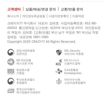
고객센터
|
상품/배송/변경 문의
|
교환/반품 문의
|
|
|
회사소개
개인정보취급방침
사업자번호확인
이용약관
크레이지11 주식회사 대표자: 김태효 사업자등록번호: 452-86-
00054 통신판매업 신고번호: 제2015-부산수영-0312 개인정보관
리 책임자: 김태효 [교환/반품] 부산 남구 우암로 191 부산남 직영
집배점 대표전화 1661-1460
Copyright 2025 CRAZY11 All Rights Reserved.
공정거래위원회
SSL Security
표준약관
보안서버 작동중
KB 국민은행
KG 이니시스
에스크로 이체
신용카드결제
현금영수증
CJ대한통운
가맹점
Koreaexpress
부산보호관찰소
마리아수녀회
후원협약
소년의집후원협약
한국소비자평가
축구양말우수판매처