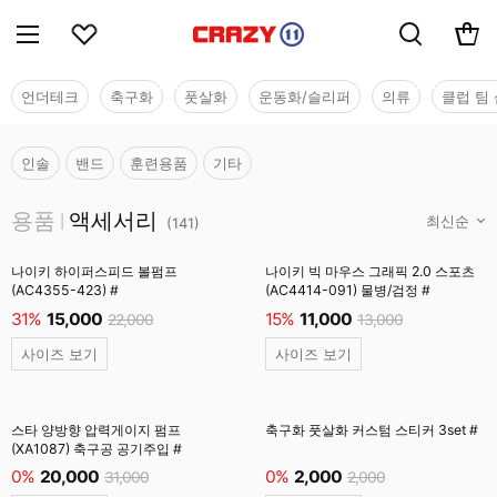
언더테크
축구화
풋살화
운동화/슬리퍼
의류
클럽 팀 
인솔
밴드
훈련용품
기타
용품
용품
액세서리
|
(
141
)
나이키 하이퍼스피드 볼펌프
나이키 빅 마우스 그래픽 2.0 스포츠
(AC4355-423) #
(AC4414-091) 물병/검정 #
31%
15,000
15%
11,000
22,000
13,000
사이즈 보기
사이즈 보기
스타 양방향 압력게이지 펌프
축구화 풋살화 커스텀 스티커 3set #
(XA1087) 축구공 공기주입 #
0%
20,000
0%
2,000
31,000
2,000