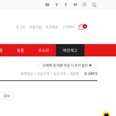
로그인
회원가입
주문배송
고객센터
0
폼
용품
유소년
매장재고
단체복 및 대량 주문 시 추가 할인
▶
등록일순
낮은가격
높은가격
제품명
총
150
개
|
|
|
모자