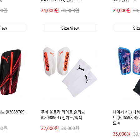
00원
34,000원
39,000원
29,000원
33
View
Size View
Siz
(03088709)
푸마 울트라 라이트 슬리브
나이키 시그니쳐
(03098901) 신가드/백색
트 (HJ6598-
드 #
00원
22,000원
29,000원
35,000원
39