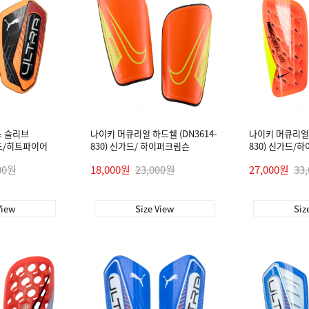
스 슬리브
나이키 머큐리얼 하드쉘 (DN3614-
나이키 머큐리얼 
신가드/히트파이어
830) 신가드/ 하이퍼크림슨
830) 신가드/
00원
18,000원
23,000원
27,000원
33
View
Size View
Siz