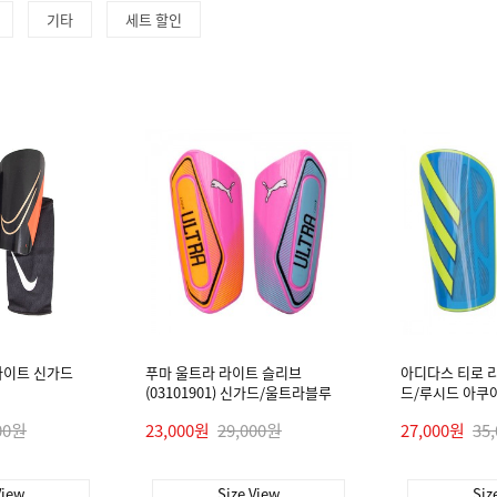
기타
세트 할인
라이트 신가드
푸마 울트라 라이트 슬리브
아디다스 티로 리그
(03101901) 신가드/울트라블루
드/루시드 아쿠
00원
23,000원
29,000원
27,000원
35
View
Size View
Siz