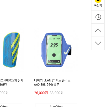
톡상담
 (KB0299) 신가
나이키 LEAN 암 밴드 플러스
아마린
(AC4398-544) 블루
,000원
26,000원
33,000원
e View
Size View