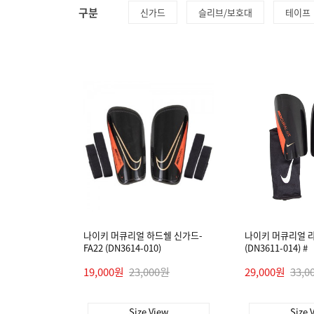
구분
신가드
슬리브/보호대
테이프
나이키 머큐리얼 하드쉘 신가드-
나이키 머큐리얼 
FA22 (DN3614-010)
(DN3611-014) #
19,000원
23,000원
29,000원
33,0
Size View
Size 