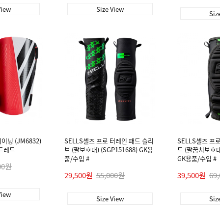
View
Size View
Siz
닝 (JM6832)
SELLS셀즈 프로 터레인 패드 슬리
SELLS셀즈 프
드레드
브 (팔보호대) (SGP151688) GK용
드 (팔꿈치보호대) 
품/수입 #
GK용품/수입 #
00원
29,500원
55,000원
39,500원
69
View
Size View
Siz