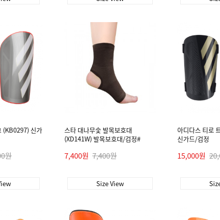
(KB0297) 신가
스타 대나무숯 발목보호대
아디다스 티로 트레
(XD141W) 발목보호대/검정#
신가드/검정
00원
7,400원
7,400원
15,000원
20
View
Size View
Siz