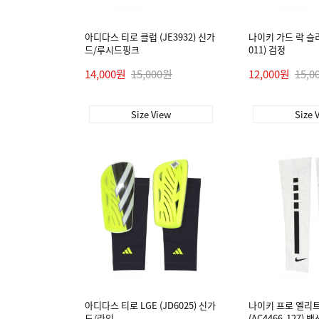
아디다스 티로 클럽 (JE3932) 신가
나이키 가드 락 슬리브
드/루시드핑크
011) 검정
14,000원
15,000원
12,000원
15,0
Size View
Size 
아디다스 티로 LGE (JD6025) 신가
나이키 프로 엘리트 
드/라임
(AC4466-127) 백