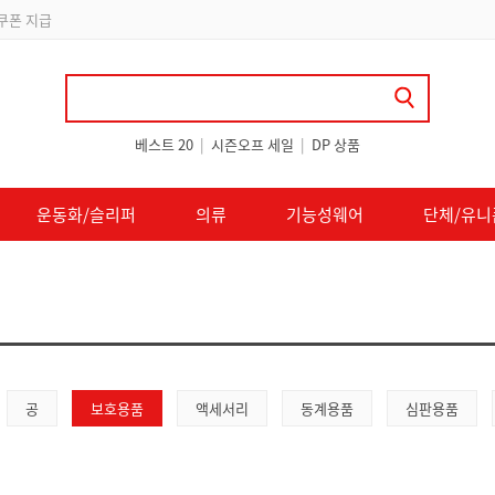
 쿠폰 지급
베스트 20
|
시즌오프 세일
|
DP 상품
운동화/슬리퍼
의류
기능성웨어
단체/유니
공
보호용품
액세서리
동계용품
심판용품