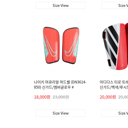
Size View
Size 
나이키 머큐리얼 하드쉘 (DN3614-
아디다스 티로 트레이
850) 신가드/엠버글로우 #
신가드/백색/루시
18,000원
23,000원
20,000원
25,0
Size View
Size 