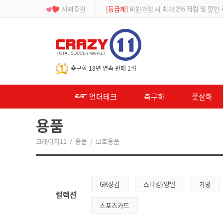
사회후원
[등급제]
회원가입 시 최대 2% 적립 및 할인
-->
축구화 18년 연속 판매 1위
언더테크
축구화
풋살화
용품
크레이지11
/
용품
/
보호용품
GK장갑
스타킹/양말
가방
컬렉션
스포츠카드