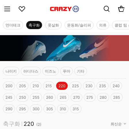
언더테크
축구화
풋살화
운동화/슬리퍼
의류
클럽 팀 
나이키
아디다스
미즈노
푸마
기타
200
205
210
215
220
225
230
235
240
245
250
255
260
265
270
275
280
285
290
295
300
305
310
315
축구화
축구화
220
|
(
2
)