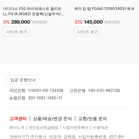
아디다스 F50 하이퍼패스트 엘리트
푸마 킹 탑 FG/AG (10903405) 백색
LL FG (KJ6082) 전용쌕/신발주걱/
양말 #
9%
289,000
31%
145,000
319,000
209,000
사이즈 보기
사이즈 보기
입금 은행안내
국민은행
114001-04-134108
신한은행
140-010-982138
농협은행
301-1661-1460-11
고객센터
|
상품/배송/변경 문의
|
교환/반품 문의
|
|
|
회사소개
개인정보취급방침
사업자번호확인
이용약관
크레이지11 주식회사 대표자: 김태효 사업자등록번호: 452-86-