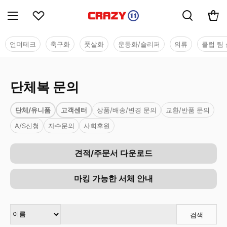
언더테크
축구화
풋살화
운동화/슬리퍼
의류
클럽 팀 
단체복 문의
단체/유니폼
고객센터
상품/배송/변경 문의
교환/반품 문의
A/S신청
자수문의
사회후원
견적/주문서 다운로드
마킹 가능한 서체 안내
검색