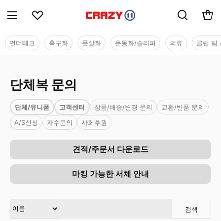
언더테크
축구화
풋살화
운동화/슬리퍼
의류
클럽 팀 
단체복 문의
단체/유니폼
고객센터
상품/배송/변경 문의
교환/반품 문의
A/S신청
자수문의
사회후원
견적/주문서 다운로드
마킹 가능한 서체 안내
검색