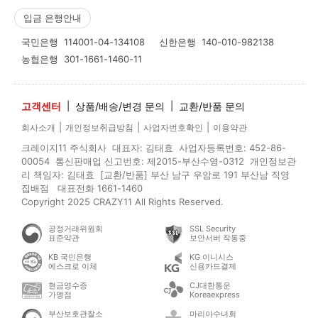
입금 은행안내
국민은행
114001-04-134108
신한은행
140-010-982138
농협은행
301-1661-1460-11
고객센터
|
상품/배송/변경 문의
|
교환/반품 문의
|
|
|
회사소개
개인정보취급방침
사업자번호확인
이용약관
크레이지11 주식회사 대표자: 김태효 사업자등록번호: 452-86-
00054 통신판매업 신고번호: 제2015-부산수영-0312 개인정보관
리 책임자: 김태효 [교환/반품] 부산 남구 우암로 191 부산남 직영
집배점 대표전화 1661-1460
Copyright 2025 CRAZY11 All Rights Reserved.
공정거래위원회
SSL Security
표준약관
보안서버 작동중
KB 국민은행
KG 이니시스
에스크로 이체
신용카드결제
현금영수증
CJ대한통운
가맹점
Koreaexpress
부산보호관찰소
마리아수녀회