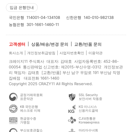
입금 은행안내
국민은행
114001-04-134108
신한은행
140-010-982138
농협은행
301-1661-1460-11
고객센터
|
상품/배송/변경 문의
|
교환/반품 문의
|
|
|
회사소개
개인정보취급방침
사업자번호확인
이용약관
크레이지11 주식회사 대표자: 김태효 사업자등록번호: 452-86-
00054 통신판매업 신고번호: 제2015-부산수영-0312 개인정보관
리 책임자: 김태효 [교환/반품] 부산 남구 우암로 191 부산남 직영
집배점 대표전화 1661-1460
Copyright 2025 CRAZY11 All Rights Reserved.
공정거래위원회
SSL Security
표준약관
보안서버 작동중
KB 국민은행
KG 이니시스
에스크로 이체
신용카드결제
현금영수증
CJ대한통운
가맹점
Koreaexpress
부산보호관찰소
마리아수녀회