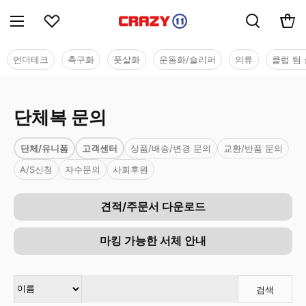
언더테크
축구화
풋살화
운동화/슬리퍼
의류
클럽 팀 
단체복 문의
단체/유니폼
고객센터
상품/배송/변경 문의
교환/반품 문의
A/S신청
자수문의
사회후원
견적/주문서 다운로드
마킹 가능한 서체 안내
검색