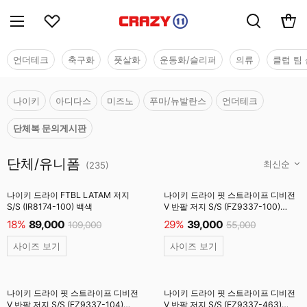
언더테크
축구화
풋살화
운동화/슬리퍼
의류
클럽 팀 
나이키
아디다스
미즈노
푸마/뉴발란스
언더테크
단체복 문의게시판
단체/유니폼
단체/유니폼
(
235
)
나이키 드라이 FTBL LATAM 저지
나이키 드라이 핏 스트라이프 디비전
S/S (IR8174-100) 백색
V 반팔 저지 S/S (FZ9337-100)
백색/검정
18%
89,000
29%
39,000
109,000
55,000
사이즈 보기
사이즈 보기
나이키 드라이 핏 스트라이프 디비전
나이키 드라이 핏 스트라이프 디비전
V 반팔 저지 S/S (FZ9337-104)
V 반팔 저지 S/S (FZ9337-463)